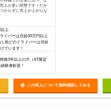
、佐那河内村、勝浦町、上
」 本社、徳島市内の駅、病院
線配車」 お客様からの配車依
ーでは多くのお得意様がい
や待機での営業に比べ、圧
売上が多い状態です！だか
つからずに売上が上がらな
円以上
ライバーは月給30万円以上
働く殆どのドライバーは月給
だけています！
得後3年以上の方（AT限定も
経験者歓迎！