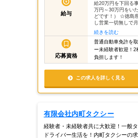
続きを読む
月給168,170円～3
給20万円を下回る
万円～30万円をい
給与
どです！） ☆徳島
し営業一切無しで月
続きを読む
普通自動車免許を取
ー未経験者歓迎！2
応募資格
負担します！
この求人を詳しく見る