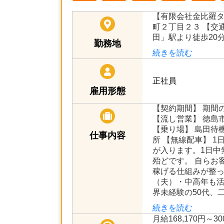
【有限会社金比羅
町２丁目２３ 【交
田」駅より徒歩20
勤務地
続きを読む
正社員
雇用形態
【契約期間】 期間
【流し営業】 徳島
【乗り場】 島田待
仕事内容
所 【無線配車】 1
が入ります。1日中
殆どです。 自らお
稼げる仕組みが整っ
（夫）・中高年も活
界未経験の50代、