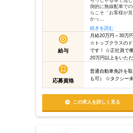
市、石井町、神山町
仕事内容
勝町） 「待機場所
や商業施設等 「無
頼です。内町タクシ
らっしゃる等で流し
倒的に無線配車での
らこそ「お客様が見
かっ…
続きを読む
月給20万円～30万
☆トップクラスのド
です！
☆正社員で
給与
20万円以上をいた
普通自動車免許を取
可）
☆タクシー未
応募資格