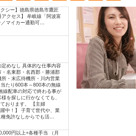
タクシー】徳島県徳島市鷹匠
通アクセス】 牟岐線「阿波富
分／マイカー通勤可…
の定めなし 具体的な仕事内容
市・名東郡・名西郡・勝浦郡
機所・末広待機所・川内営業
日当たり600本～800本の無線
無線配車の対応で終わる事が
客様を探しに行かなくても、
ております。 【主婦
躍中！】 子育て世代や、業
二種免許なしからでも活…