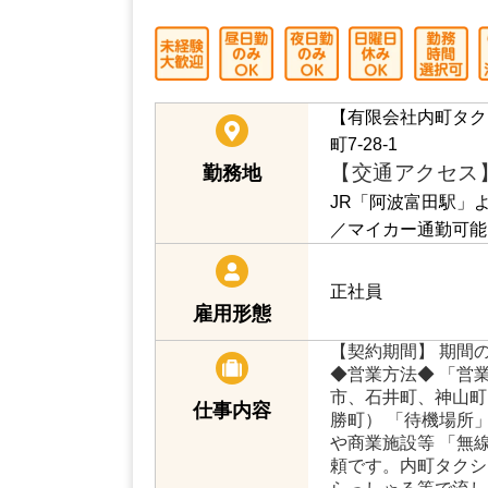
有限会社内町タクシー
経験者・未経験者共に大歓迎！一般タ
ドライバー生活を！内町タクシーの求
【有限会社内町タク
町7-28-1
【交通アクセス
勤務地
JR「阿波富田駅」
／マイカー通勤可能
正社員
雇用形態
【契約期間】 期間
◆営業方法◆ 「営