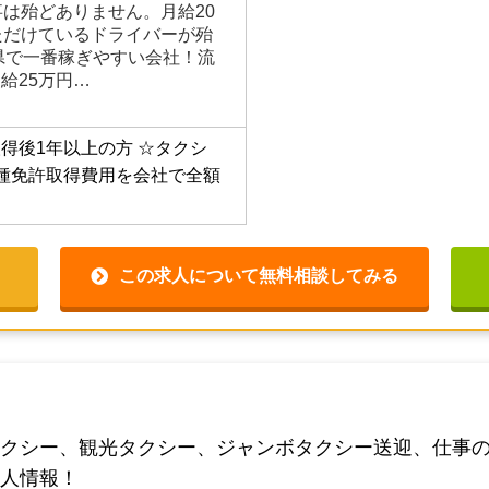
00,000円以上+各種手当 （月
事は殆どありません。月給20
ただけているドライバーが殆
県で一番稼ぎやすい会社！流
給25万円…
得後1年以上の方
☆タクシ
種免許取得費用を会社で全額
この求人について無料相談してみる