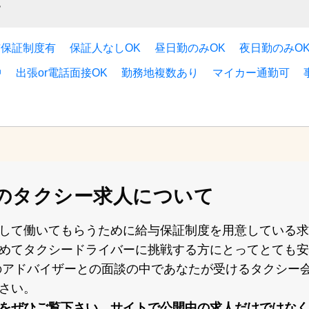
す
与保証制度有
保証人なしOK
昼日勤のみOK
夜日勤のみO
中
出張or電話面接OK
勤務地複数あり
マイカー通勤可
の
タクシー求人について
して働いてもらうために給与保証制度を⽤意している求
めてタクシードライバーに挑戦する⽅にとってとても安
XI）のアドバイザーとの⾯談の中であなたが受けるタクシ
さい。
をぜひご覧下さい。サイトで公開中の求⼈だけではなく