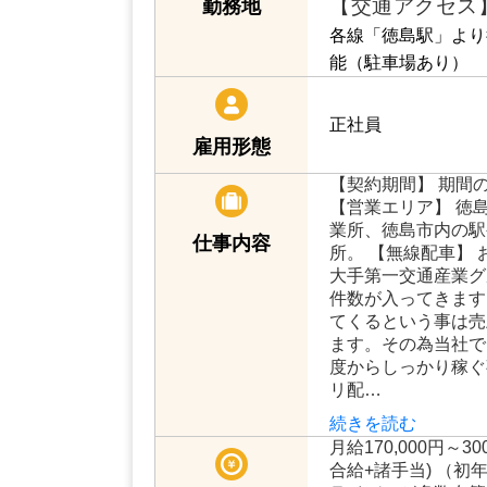
【交通アクセス
勤務地
各線「徳島駅」より
能（駐車場あり）
正社員
雇用形態
【契約期間】 期間
【営業エリア】 徳島
業所、徳島市内の駅
仕事内容
所。 【無線配車】
大手第一交通産業グ
件数が入ってきます
てくるという事は売
ます。その為当社で
度からしっかり稼ぐ
リ配…
続きを読む
月給170,000円～3
合給+諸手当) （初