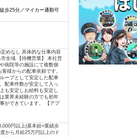
】
徒歩25分／マイカー通勤可
の定めなし 具体的な仕事内容
市全域 【待機営業】 本社営
や病院等の施設にて複数個
 お客様からの配車依頼です。
ループとして安定した配車
。配車件数が安定して入っ
上も安定しお給料も安定し
は業界未経験の方でも初年
事ができています。 【アプ
00,000円以上(基本給+業績歩
年度から月給25万円以上のド