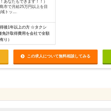
！あなたもできます！！）
島市で月給25万円以上を目
地域トッ…
得後1年以上の方
☆タクシ
種免許取得費用を会社で全額
有り）
この求人について無料相談してみる