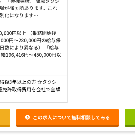
。 「待機場所」 阪急タクシ
場が48ヵ所あります。これ
別化になります…
50,000円以上 （乗務開始後
000円～280,000円の給与保
日数により異なる） 「給与
96,416円～450,000円以
得後3年以上の方
☆タクシ
種免許取得費用を会社で全額
この求人について無料相談してみる