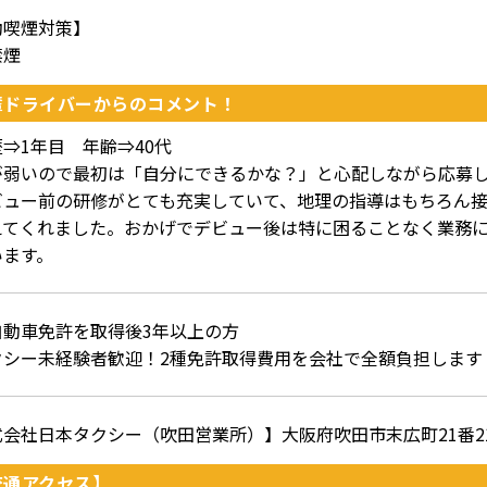
動喫煙対策】
禁煙
輩ドライバーからのコメント！
⇒1年目 年齢⇒40代
が弱いので最初は「自分にできるかな？」と心配しながら応募
ビュー前の研修がとても充実していて、地理の指導はもちろん
えてくれました。おかげでデビュー後は特に困ることなく業務
います。
自動車免許を取得後3年以上の方
クシー未経験者歓迎！2種免許取得費用を会社で全額負担します
式会社日本タクシー（吹田営業所）】大阪府吹田市末広町21番2
交通アクセス】