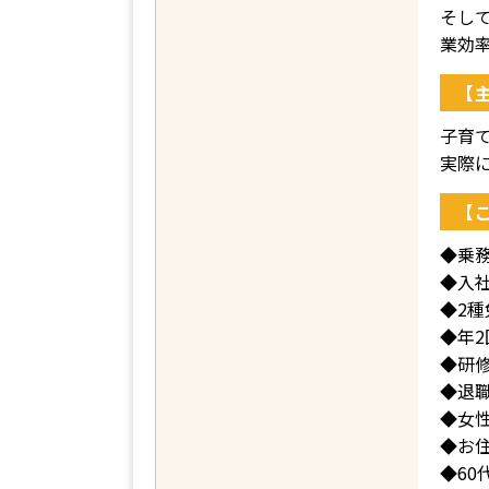
そし
業効
【
子育
実際
【
◆乗
◆入
◆2
◆年
◆研
◆退
◆女
◆お
◆60