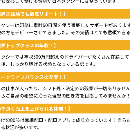
でも安心して働ける環境が日本タクシーには整っています！
業界未経験でも徹底サポート！】
クシーは研修に累計60日間を使う徹底したサポートがあります。
験の方をデビューさせてきました。その実績はとても信頼でき
業界トップクラスの年収！】
タクシーでは年収500万円超えのドライバーがたくさん在籍し
ー後、しっかり稼げる状態となっている訳です。
ワークライフバランスの充実！】
外の仕事が入ったり、シフト外・法定外の残業が一切ありませ
がらご自身の希望に沿った理想の働き方を目指してみませんか
効率良く売上を上げられる体制！】
上げの80％は無線配車・配車アプリで成り立っています！自ら
くる状況が多いです。