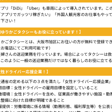
プリ「DiDi」「Uber」も車両によって導入されています。
「アプリでガッツリ稼ぎたい」「外国人観光客のお仕事もやっ
て下さい！
旭ゆりかごタクシーもお役に立っています！】
りかごタクシーとは、大阪市旭区にお住いの方が無料で登録で
はお電話にてご利用可能です）
妊婦さんの送迎業務を行っています。場合によってタクシーは
。このように一般の送迎業務だけではなく暮らしのお役に立て
女性ドライバー応援企業！】
交通省の定める以下の３点を満たし「女性ドライバー応援企業
]雇用目標：女性ドライバーの雇用目標を設定していること
]労働環境：女性ドライバーを含め、従業員が働きやすい施設・
は整備に向けた目標が明確であること
]情報提供：労働環境に係る情報（勤務形態、福利厚生等）を公表