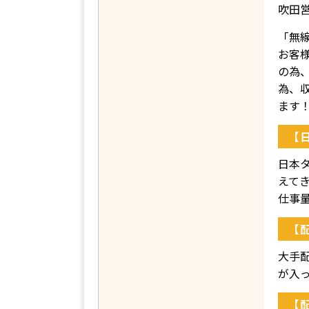
吹田
「無
お客
の為
為、
ます
【
日本
えて
仕事
【
大手
が入
【配