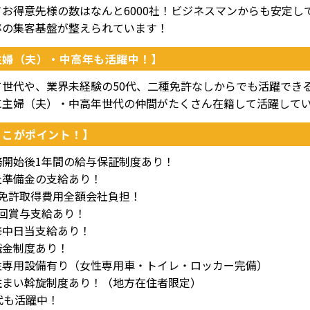
てお得意先様の数はなんと6000社！ビジネスマンからも安定
率の集客基盤が整えられています！
主婦（夫）・中高年も活躍中！】
て世代や、業界未経験の50代、二種免許なしからでも活躍でき
に主婦（夫）・中高年世代の仲間がたくさん在籍して活躍して
ここがポイント！】
務開始後1年間の給与保証制度あり！
社準備金の支給あり！
種免許取得費用全額会社負担！
2回賞与支給あり！
修中日当支給あり！
職金制度あり！
性専用設備有り（女性専用車・トイレ・ロッカー完備）
住まい斡旋制度あり！（地方在住者限定）
代も活躍中！