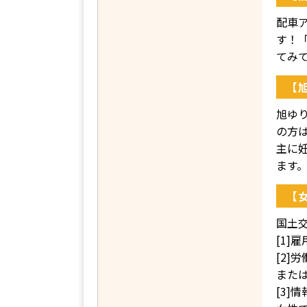
配車ア
す！
てみ
【
旭ゆ
の方
主に
ます
【
国土
[1
[2
また
[3