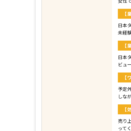
女性
【
日本タ
未経
【
日本
ビュ
【
予定
しな
【
売り
って