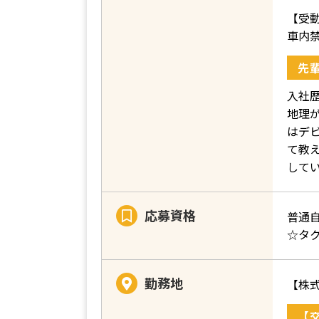
【受
車内
先
入社歴
地理
はデ
て教
して
応募資格
普通
☆タ
勤務地
【株
【