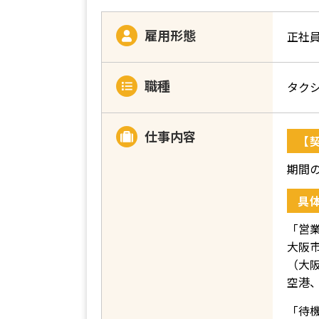
雇用形態
正社
職種
タク
仕事内容
【
期間
具
「営
大阪
（大
空港
「待