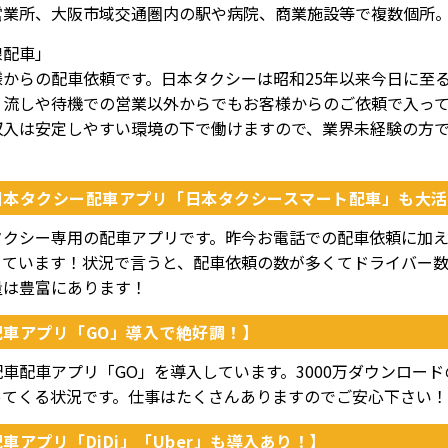
営業所、大阪市域交通圏内の駅や病院、商業施設等で複数個所
線配車」
様からの配車依頼です。日本タクシーは昭和25年以来今日に至
、流しや待機での営業以外からでもお客様からのご依頼で入っ
収入は安定しやすい環境の下で働けますので、業界未経験の方
！
日本タクシー配車アプリ「日本タクシースマート配車」も大活
タクシー専用の配車アプリです。昨今お電話での配車依頼に加
きています！状況で言うと、配車依頼の数が多くてドライバー
量は豊富にあります！
配車アプリ「GO」導入で絶好調！】
配車配車アプリ「GO」を導入しています。3000万ダウンロー
ってくる状況です。仕事はたくさんありますのでご安心下さい！
車アプリ「DiDi」「Uber」も導入あり！】