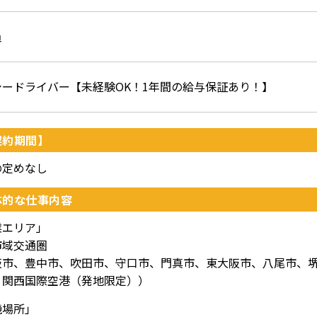
員
シードライバー【未経験OK！1年間の給与保証あり！】
契約期間】
の定めなし
体的な仕事内容
業エリア」
市域交通圏
阪市、豊中市、吹田市、守口市、門真市、東大阪市、八尾市、
、関西国際空港（発地限定））
機場所」