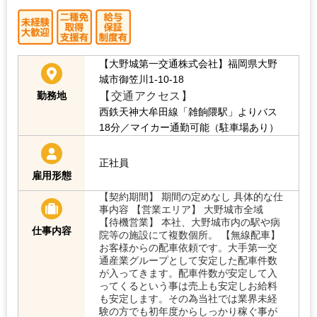
【大野城第一交通株式会社】福岡県大野
城市御笠川1-10-18
【交通アクセス】
勤務地
西鉄天神大牟田線「雑餉隈駅」よりバス
18分／マイカー通勤可能（駐車場あり）
正社員
雇用形態
【契約期間】 期間の定めなし 具体的な仕
事内容 【営業エリア】 大野城市全域
【待機営業】 本社、大野城市内の駅や病
仕事内容
院等の施設にて複数個所。 【無線配車】
お客様からの配車依頼です。大手第一交
通産業グループとして安定した配車件数
が入ってきます。配車件数が安定して入
ってくるという事は売上も安定しお給料
も安定します。その為当社では業界未経
験の方でも初年度からしっかり稼ぐ事が