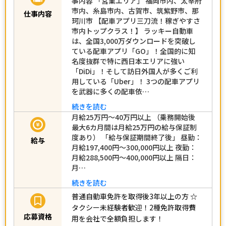
事内容 「営業エリア」 福岡市内、太宰府
市内、糸島市内、古賀市、筑紫野市、那
仕事内容
珂川市 【配車アプリ三刀流！稼ぎやすさ
市内トップクラス！】 ラッキー自動車
は、全国3,000万ダウンロードを突破し
ている配車アプリ「GO」！全国的に知
名度抜群で特に西日本エリアに強い
「DiDi」！そして訪日外国人が多くご利
用している「Uber」！ 3つの配車アプリ
を武器に多くの配車依…
続きを読む
月給25万円～40万円以上 （乗務開始後
最大6カ月間は月給25万円の給与保証制
度あり） 「給与保証期間終了後」 昼勤：
給与
月給197,400円～300,000円以上 夜勤：
月給288,500円～400,000円以上 隔日：
月…
続きを読む
普通自動車免許を取得後3年以上の方
☆
タクシー未経験者歓迎！2種免許取得費
応募資格
用を会社で全額負担します！