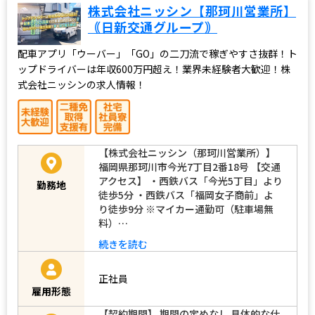
株式会社ニッシン【那珂川営業所】
｟日新交通グループ｠
配車アプリ「ウーバー」「GO」の二刀流で稼ぎやすさ抜群！ト
ップドライバーは年収600万円超え！業界未経験者大歓迎！株
式会社ニッシンの求人情報！
【株式会社ニッシン（那珂川営業所）】
福岡県那珂川市今光7丁目2番18号 【交通
アクセス】 ・西鉄バス「今光5丁目」より
勤務地
徒歩5分 ・西鉄バス「福岡女子商前」よ
り徒歩9分 ※マイカー通勤可（駐車場無
料）…
続きを読む
正社員
雇用形態
【契約期間】 期間の定めなし 具体的な仕