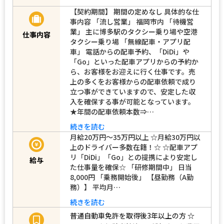
【契約期間】 期間の定めなし 具体的な仕
事内容 「流し営業」 福岡市内 「待機営
業」 主に博多駅のタクシー乗り場や空港
仕事内容
タクシー乗り場 「無線配車・アプリ配
車」 電話からの配車予約、「DiDi」や
「Go」といった配車アプリからの予約か
ら、お客様をお迎えに行く仕事です。売
上の多くをお客様からの配車依頼で成り
立つ事ができていますので、安定した収
入を確保する事が可能となっています。
★年間の配車依頼本数⇒…
続きを読む
月給20万円～35万円以上 ☆月給30万円以
上のドライバー多数在籍！☆ ☆配車アプ
リ「DiDi」「Go」との提携により安定し
給与
た仕事量を確保☆ 「研修期間中」 日当
8,000円 「乗務開始後」 【昼勤務（A勤
務）】 平均月…
続きを読む
普通自動車免許を取得後3年以上の方
☆