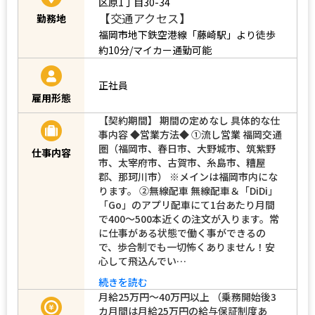
区原1丁目30-34
【交通アクセス】
勤務地
福岡市地下鉄空港線「藤崎駅」より徒歩
約10分/マイカー通勤可能
正社員
雇用形態
【契約期間】 期間の定めなし 具体的な仕
事内容 ◆営業方法◆ ①流し営業 福岡交通
圏（福岡市、春日市、大野城市、筑紫野
仕事内容
市、太宰府市、古賀市、糸島市、糟屋
郡、那珂川市） ※メインは福岡市内にな
ります。 ②無線配車 無線配車＆「DiDi」
「Go」のアプリ配車にて1台あたり月間
で400～500本近くの注文が入ります。常
に仕事がある状態で働く事ができるの
で、歩合制でも一切怖くありません！安
心して飛込んでい…
続きを読む
月給25万円～40万円以上 （乗務開始後3
カ月間は月給25万円の給与保証制度あ