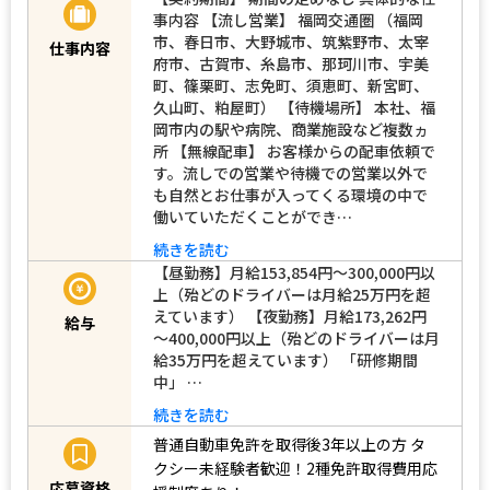
事内容 【流し営業】 福岡交通圏 （福岡
市、春日市、大野城市、筑紫野市、太宰
仕事内容
府市、古賀市、糸島市、那珂川市、宇美
町、篠栗町、志免町、須恵町、新宮町、
久山町、粕屋町） 【待機場所】 本社、福
岡市内の駅や病院、商業施設など複数ヵ
所 【無線配車】 お客様からの配車依頼で
す。流しでの営業や待機での営業以外で
も自然とお仕事が入ってくる環境の中で
働いていただくことができ…
続きを読む
【昼勤務】月給153,854円～300,000円以
上（殆どのドライバーは月給25万円を超
えています） 【夜勤務】月給173,262円
給与
～400,000円以上（殆どのドライバーは月
給35万円を超えています） 「研修期間
中」 …
続きを読む
普通自動車免許を取得後3年以上の方
タ
クシー未経験者歓迎！2種免許取得費用応
応募資格