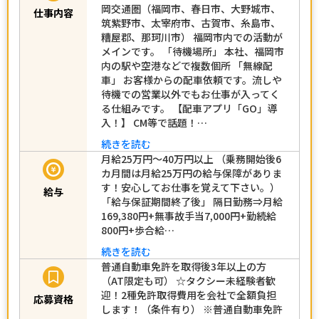
岡交通圏（福岡市、春日市、大野城市、
仕事内容
筑紫野市、太宰府市、古賀市、糸島市、
糟屋郡、那珂川市） 福岡市内での活動が
メインです。 「待機場所」 本社、福岡市
内の駅や空港などで複数個所 「無線配
車」 お客様からの配車依頼です。流しや
待機での営業以外でもお仕事が入ってく
る仕組みです。 【配車アプリ「GO」導
入！】 CM等で話題！…
続きを読む
月給25万円～40万円以上 （乗務開始後6
カ月間は月給25万円の給与保障がありま
す！安心してお仕事を覚えて下さい。）
給与
「給与保証期間終了後」 隔日勤務⇒月給
169,380円+無事故手当7,000円+勤続給
800円+歩合給…
続きを読む
普通自動車免許を取得後3年以上の方
（AT限定も可） ☆タクシー未経験者歓
迎！2種免許取得費用を会社で全額負担
応募資格
します！（条件有り） ※普通自動車免許