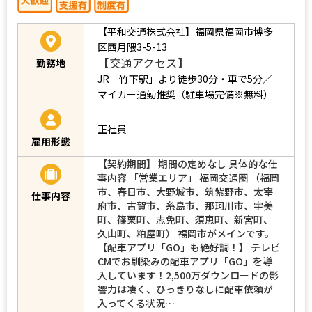
【平和交通株式会社】福岡県福岡市博多
区西月隈3-5-13
【交通アクセス】
勤務地
JR「竹下駅」より徒歩30分・車で5分／
マイカー通勤推奨（駐車場完備※無料）
正社員
雇用形態
【契約期間】 期間の定めなし 具体的な仕
事内容 「営業エリア」 福岡交通圏 （福岡
市、春日市、大野城市、筑紫野市、太宰
仕事内容
府市、古賀市、糸島市、那珂川市、宇美
町、篠栗町、志免町、須恵町、新宮町、
久山町、粕屋町） 福岡市がメインです。
【配車アプリ「GO」も絶好調！】 テレビ
CMでお馴染みの配車アプリ「GO」を導
入しています！2,500万ダウンロードの影
響力は凄く、ひっきりなしに配車依頼が
入ってくる状況…