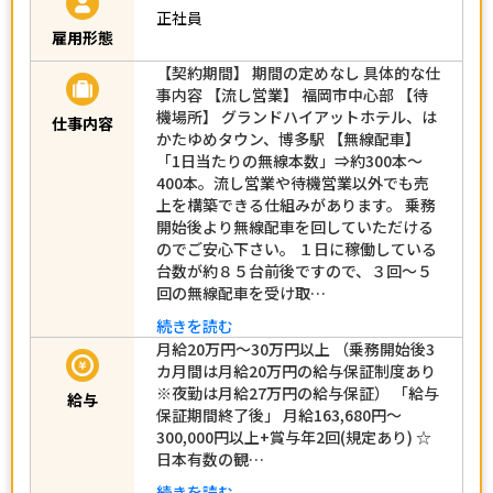
正社員
雇用形態
【契約期間】 期間の定めなし 具体的な仕
事内容 【流し営業】 福岡市中心部 【待
機場所】 グランドハイアットホテル、は
仕事内容
かたゆめタウン、博多駅 【無線配車】
「1日当たりの無線本数」⇒約300本～
400本。流し営業や待機営業以外でも売
上を構築できる仕組みがあります。 乗務
開始後より無線配車を回していただける
のでご安心下さい。 １日に稼働している
台数が約８５台前後ですので、３回～５
回の無線配車を受け取…
続きを読む
月給20万円～30万円以上 （乗務開始後3
カ月間は月給20万円の給与保証制度あり
※夜勤は月給27万円の給与保証） 「給与
給与
保証期間終了後」 月給163,680円～
300,000円以上+賞与年2回(規定あり) ☆
日本有数の観…
続きを読む