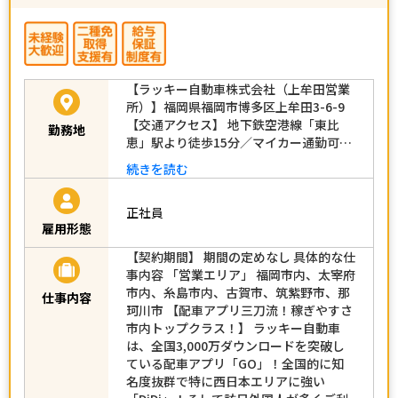
【ラッキー自動車株式会社（上牟田営業
所）】福岡県福岡市博多区上牟田3-6-9
【交通アクセス】 地下鉄空港線「東比
勤務地
恵」駅より徒歩15分／マイカー通勤可…
続きを読む
正社員
雇用形態
【契約期間】 期間の定めなし 具体的な仕
事内容 「営業エリア」 福岡市内、太宰府
市内、糸島市内、古賀市、筑紫野市、那
仕事内容
珂川市 【配車アプリ三刀流！稼ぎやすさ
市内トップクラス！】 ラッキー自動車
は、全国3,000万ダウンロードを突破し
ている配車アプリ「GO」！全国的に知
名度抜群で特に西日本エリアに強い