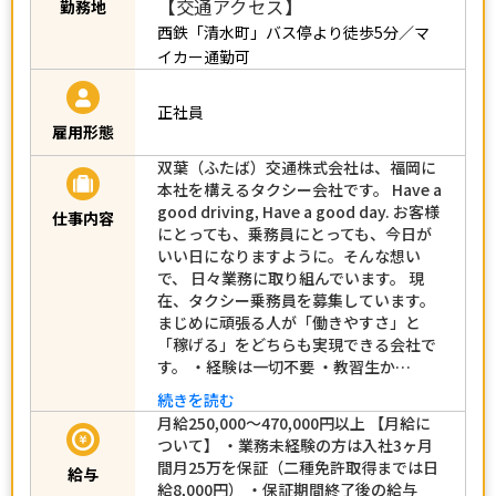
【交通アクセス】
勤務地
西鉄「清水町」バス停より徒歩5分／マ
イカー通勤可
正社員
雇用形態
双葉（ふたば）交通株式会社は、福岡に
本社を構えるタクシー会社です。 Have a
good driving, Have a good day. お客様
仕事内容
にとっても、乗務員にとっても、今日が
いい日になりますように。そんな想い
で、 日々業務に取り組んでいます。 現
在、タクシー乗務員を募集しています。
まじめに頑張る人が「働きやすさ」と
「稼げる」をどちらも実現できる会社で
す。 ・経験は一切不要 ・教習生か…
続きを読む
月給250,000～470,000円以上 【月給に
ついて】 ・業務未経験の方は入社3ヶ月
間月25万を保証（二種免許取得までは日
給与
給8,000円） ・保証期間終了後の給与