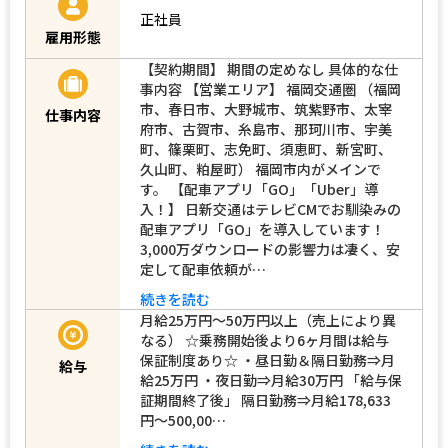
正社員
雇用形態
【契約期間】 期間の定めなし 具体的な仕
事内容 【営業エリア】 福岡交通圏 （福岡
市、春日市、大野城市、筑紫野市、太宰
仕事内容
府市、古賀市、糸島市、那珂川市、宇美
町、篠栗町、志免町、須恵町、新宮町、
久山町、粕屋町） 福岡市内がメインで
す。 【配車アプリ「GO」「Uber」導
入！】 日新交通はテレビCMでお馴染みの
配車アプリ「GO」を導入しています！
3,000万ダウンロードの影響力は凄く、安
定して配車依頼が…
続きを読む
月給25万円～50万円以上（売上により異
なる） ☆乗務開始後より6ヶ月間は給与
保証制度あり☆ ・昼日勤＆隔日勤務⇒月
給与
給25万円 ・夜日勤⇒月給30万円 「給与保
証期間終了後」 隔日勤務⇒月給178,633
円～500,00…