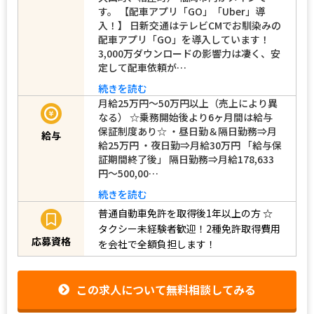
す。 【配車アプリ「GO」「Uber」導
入！】 日新交通はテレビCMでお馴染みの
配車アプリ「GO」を導入しています！
3,000万ダウンロードの影響力は凄く、安
定して配車依頼が…
続きを読む
月給25万円～50万円以上（売上により異
なる） ☆乗務開始後より6ヶ月間は給与
保証制度あり☆ ・昼日勤＆隔日勤務⇒月
給与
給25万円 ・夜日勤⇒月給30万円 「給与保
証期間終了後」 隔日勤務⇒月給178,633
円～500,00…
続きを読む
普通自動車免許を取得後1年以上の方
☆
タクシー未経験者歓迎！2種免許取得費用
応募資格
を会社で全額負担します！
この求人について無料相談してみる