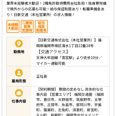
業界未経験者大歓迎！2種免許取得費用会社負担！独身寮完備
で県外からの応募も可能！給与保証制度あり！転職準備金あ
り！日新交通（本社営業所）の求人情報！
【日新交通株式会社（本社営業所）】福
岡県福岡市南区清水1丁目22番24号
【交通アクセス】
勤務地
天神大牟田線「高宮駅」より徒歩10分／
マイカー通勤可能
正社員
雇用形態
【契約期間】 期間の定めなし 具体的な仕
事内容 【営業エリア】 福岡交通圏 （福岡
市、春日市、大野城市、筑紫野市、太宰
仕事内容
府市、古賀市、糸島市、那珂川市、宇美
町、篠栗町、志免町、須恵町、新宮町、
久山町、粕屋町） 福岡市内がメインで