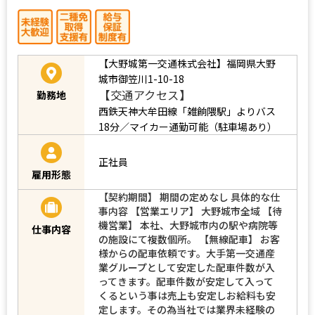
【大野城第一交通株式会社】福岡県大野
城市御笠川1-10-18
【交通アクセス】
勤務地
西鉄天神大牟田線「雑餉隈駅」よりバス
18分／マイカー通勤可能（駐車場あり）
正社員
雇用形態
【契約期間】 期間の定めなし 具体的な仕
事内容 【営業エリア】 大野城市全域 【待
機営業】 本社、大野城市内の駅や病院等
仕事内容
の施設にて複数個所。 【無線配車】 お客
様からの配車依頼です。大手第一交通産
業グループとして安定した配車件数が入
ってきます。配車件数が安定して入って
くるという事は売上も安定しお給料も安
定します。その為当社では業界未経験の