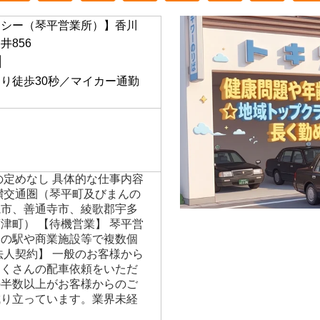
クシー（琴平営業所）】香川
井856
】
り徒歩30秒／マイカー通勤
）
の定めなし 具体的な仕事内容
讃交通圏（琴平町及びまんの
亀市、善通寺市、綾歌郡宇多
津町） 【待機営業】 琴平営
内の駅や商業施設等で複数個
法人契約】 一般のお客様から
たくさんの配車依頼をいただ
の半数以上がお客様からのご
成り立っています。業界未経