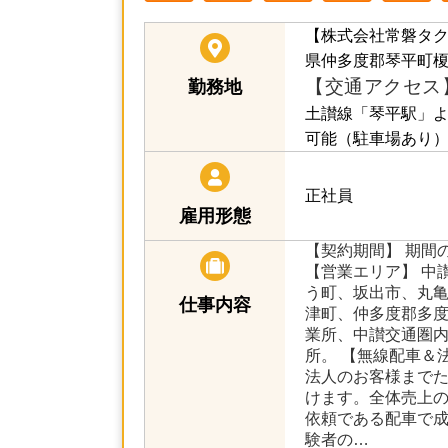
【株式会社常磐タ
県仲多度郡琴平町榎
勤務地
【交通アクセス
土讃線「琴平駅」よ
可能（駐車場あり
正社員
雇用形態
【契約期間】 期間
【営業エリア】 中
う町、坂出市、丸
仕事内容
津町、仲多度郡多度
業所、中讃交通圏
所。 【無線配車＆
法人のお客様まで
けます。全体売上
依頼である配車で
験者の…