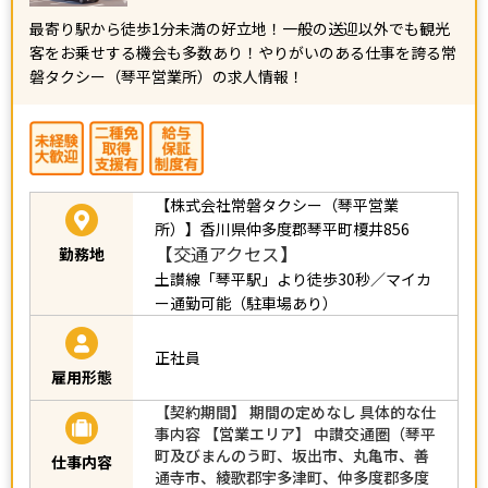
最寄り駅から徒歩1分未満の好立地！一般の送迎以外でも観光
客をお乗せする機会も多数あり！やりがいのある仕事を誇る常
磐タクシー（琴平営業所）の求人情報！
【株式会社常磐タクシー（琴平営業
所）】香川県仲多度郡琴平町榎井856
【交通アクセス】
勤務地
土讃線「琴平駅」より徒歩30秒／マイカ
ー通勤可能（駐車場あり）
正社員
雇用形態
【契約期間】 期間の定めなし 具体的な仕
事内容 【営業エリア】 中讃交通圏（琴平
町及びまんのう町、坂出市、丸亀市、善
仕事内容
通寺市、綾歌郡宇多津町、仲多度郡多度