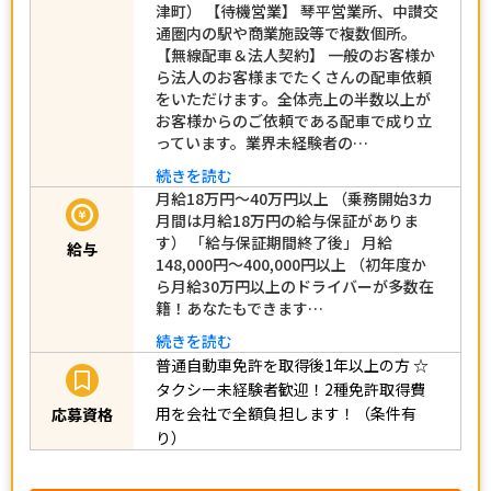
津町） 【待機営業】 琴平営業所、中讃交
通圏内の駅や商業施設等で複数個所。
【無線配車＆法人契約】 一般のお客様か
ら法人のお客様までたくさんの配車依頼
をいただけます。全体売上の半数以上が
お客様からのご依頼である配車で成り立
っています。業界未経験者の…
続きを読む
月給18万円～40万円以上 （乗務開始3カ
月間は月給18万円の給与保証がありま
す） 「給与保証期間終了後」 月給
給与
148,000円～400,000円以上 （初年度か
ら月給30万円以上のドライバーが多数在
籍！あなたもできます…
続きを読む
普通自動車免許を取得後1年以上の方
☆
タクシー未経験者歓迎！2種免許取得費
用を会社で全額負担します！（条件有
応募資格
り）