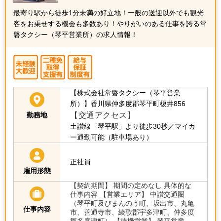
最寄り駅から徒歩1分未満の好立地！一般の送迎以外でも観光
客をお乗せする機会も多数あり！やりがいのある仕事を誇る常
磐タクシー（琴平営業所）の求人情報！
【株式会社常磐タクシー（琴平営業
所）】香川県仲多度郡琴平町榎井856
【交通アクセス】
勤務地
土讃線「琴平駅」より徒歩30秒／マイカ
ー通勤可能（駐車場あり）
正社員
雇用形態
【契約期間】 期間の定めなし 具体的な
仕事内容 【営業エリア】 中讃交通圏
（琴平町及びまんのう町、坂出市、丸亀
仕事内容
市、善通寺市、綾歌郡宇多津町、仲多度
郡多度津町） 【待機営業】 琴平営業