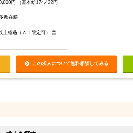
0,000円
（基本給174,422円
上多数在籍
以上経過（ＡＴ限定可）
普
この求人について無料相談してみる