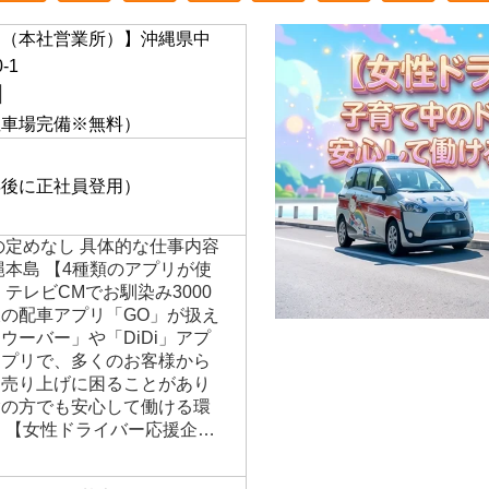
通（本社営業所）】沖縄県中
-1
】
駐車場完備※無料）
年後に正社員登用）
の定めなし 具体的な仕事内容
縄本島 【4種類のアプリが使
テレビCMでお馴染み3000
の配車アプリ「GO」が扱え
ウーバー」や「DiDi」アプ
アプリで、多くのお客様から
き売り上げに困ることがあり
験の方でも安心して働ける環
 【女性ドライバー応援企…