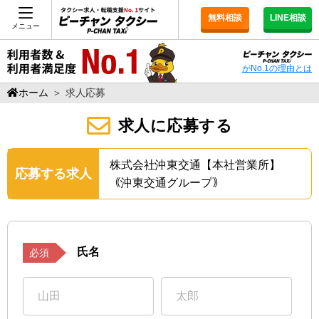
無料相談
LINE相談
メニュー
がNo.1の理由とは
ホーム
＞
求人応募
求人に応募する
株式会社沖東交通【本社営業所】
応募する求人
｟沖東交通グループ｠
氏名
必須