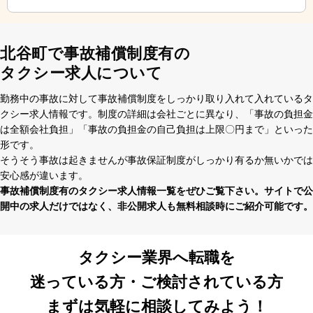
託児所完備
勤務地複数あり
マイカー通勤可
事故補償制度有
ETC車載器あり
ドラレコあり
北谷町で事故補償制度有の
タクシー求人について
勤務中の事故に対して事故補償制度をしっかり取り⼊れて⼊れているタ
クシー求⼈情報です。制度の詳細は会社ごとに異なり、「事故の負担⾦
は全額会社負担」「事故の負担⾦の⾃⼰負担は上限〇円まで」といった
形です。
そうそう事故は起きませんが事故保証制度がしっかり有るか無いかでは
安⼼感が違います。
事故補償制度有のタクシー求⼈情報⼀覧をぜひご覧下さい。サイトで公
開中の求⼈だけではなく、⾮公開求⼈も無料相談時にご紹介可能です。
タクシー業界へ転職を