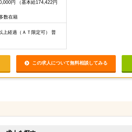
0,000円
（基本給174,422円
上多数在籍
以上経過（ＡＴ限定可）
普
この求人について無料相談してみる