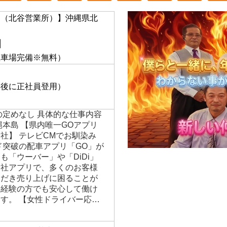
通（北谷営業所）】沖縄県北
】
駐車場完備※無料）
年後に正社員登用）
の定めなし 具体的な仕事内容
縄本島 【県内唯一GOアプリ
社】 テレビCMでお馴染み
ード突破の配車アプリ「GO」が
も「ウーバー」や「DiDi」
自社アプリで、多くのお客様
ただき売り上げに困ることが
未経験の方でも安心して働け
す。 【女性ドライバー応…