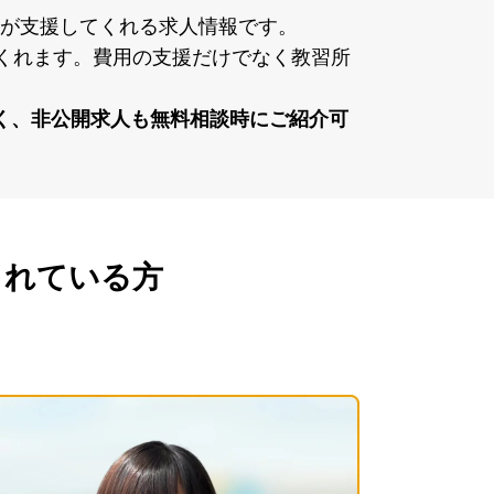
が⽀援してくれる求⼈情報です。
てくれます。費⽤の⽀援だけでなく教習所
く、⾮公開求⼈も無料相談時にご紹介可
されている方