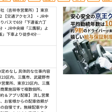
会社（吉祥寺営業所）】東京
2 【交通アクセス】 ・JR中
りバスで6分「下連雀六丁
分 ・JR中央線「三鷹駅」よ
雀」下車より徒歩4分…
の定めなし 具体的な仕事内容
京23区内、三鷹市、武蔵野市
寺営業所、東京23区内、三鷹
や商業施設等で複数個所。
約＆アプリ配車】 流し営業
も、お客様からの配車依頼が
車の自慢です。無線配車やタ