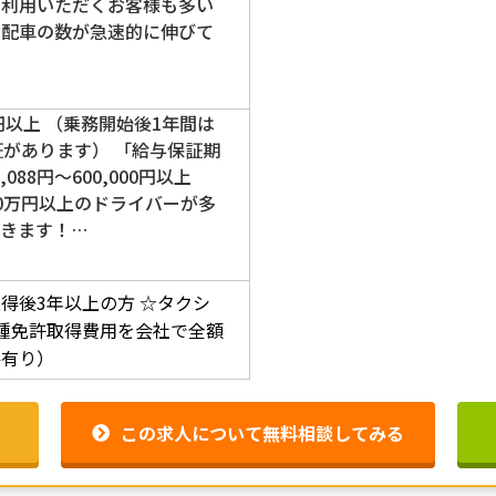
ご利用いただくお客様も多い
リ配車の数が急速的に伸びて
円以上 （乗務開始後1年間は
証があります） 「給与保証期
088円～600,000円以上
0万円以上のドライバーが多
きます！…
得後3年以上の方
☆タクシ
種免許取得費用を会社で全額
件有り）
この求人について無料相談してみる