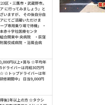
京23区・三鷹市・武蔵野市。
ア に行ってみましょう」と
ざいますが、 その後自分自
アにてご活躍いただけま
ループ専用乗り場で待機」 ・
本赤十字社医療センタ
組合関東中 央病院 ・荻窪
附属佼成病院 ・浴風会病
00,000円以上+賞与 ☆平均年
のドライバーは月給30万円
☆ ☆トップドライバーは年
研修期間中」 日当9,000円
得後1年以上の方
☆タクシ