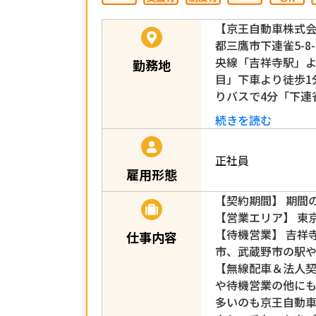
【京王自動車株式
都三鷹市下連雀5-8-
央線「吉祥寺駅」よ
勤務地
目」下車より徒歩1
りバスで4分「下連
続きを読む
正社員
雇用形態
【契約期間】 期間
【営業エリア】 東
【待機営業】 吉祥
仕事内容
市、武蔵野市の駅
【無線配車＆法人契
や待機営業の他に
多いのも京王自動