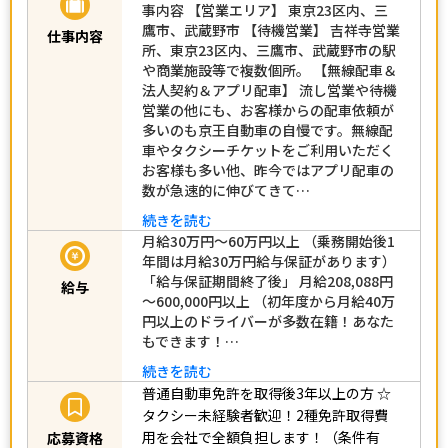
事内容 【営業エリア】 東京23区内、三
鷹市、武蔵野市 【待機営業】 吉祥寺営業
仕事内容
所、東京23区内、三鷹市、武蔵野市の駅
や商業施設等で複数個所。 【無線配車＆
法人契約＆アプリ配車】 流し営業や待機
営業の他にも、お客様からの配車依頼が
多いのも京王自動車の自慢です。無線配
車やタクシーチケットをご利用いただく
お客様も多い他、昨今ではアプリ配車の
数が急速的に伸びてきて…
続きを読む
月給30万円～60万円以上 （乗務開始後1
年間は月給30万円給与保証があります）
「給与保証期間終了後」 月給208,088円
給与
～600,000円以上 （初年度から月給40万
円以上のドライバーが多数在籍！あなた
もできます！…
続きを読む
普通自動車免許を取得後3年以上の方
☆
タクシー未経験者歓迎！2種免許取得費
用を会社で全額負担します！（条件有
応募資格