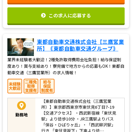
この求人に応募する
東都自動車交通株式会社【三鷹営業
所】｟東都自動車交通グループ｠
業界未経験者大歓迎！2種免許取得費用会社負担！給与保証制
度あり！賞与支給あり！寮完備で地方からの応募もOK！東都自
動車交通（三鷹営業所）の求人情報！
【東都自動車交通株式会社（三鷹営業
所）】東京都西東京市東伏見6丁目7-19
【交通アクセス】 ・西武新宿線「東伏見
勤務地
駅」より徒歩10分 ・JR三鷹駅よりバス
「保谷・ひばりヶ丘」・「西武柳沢駅」
行き 「東伏見坂下」下車より徒…