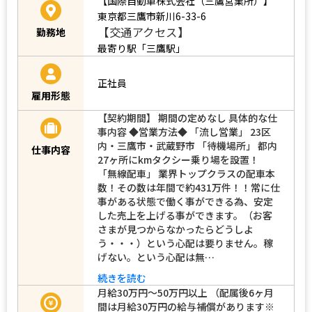
【国際自動車株式会社（三鷹営業所）】
東京都三鷹市新川6-33-6
【交通アクセス】
勤務地
最寄り駅「三鷹駅」
正社員
雇用形態
【契約期間】 期間の定めなし 具体的な仕
事内容 ◆営業方法◆ 「流し営業」 23区
内・三鷹市・武蔵野市 「待機場所」 都内
仕事内容
27ヶ所にkmタクシー乗り場を設置！
「無線配車」 業界トップクラスの配車本
数！その数は年間で約431万件！！常に仕
事がある状態で働く事ができる為、安定
した売上を上げる事ができます。（お客
さまが見つからなかったらどうしよ
う・・・）という心配は要りません。稼
げない。という心配は無…
続きを読む
月給30万円～50万円以上 （配属後6ヶ月
間は月給30万円の給与補償があります※