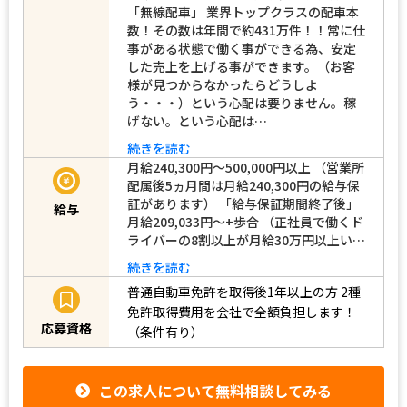
「無線配車」 業界トップクラスの配車本
数！その数は年間で約431万件！！常に仕
事がある状態で働く事ができる為、安定
した売上を上げる事ができます。（お客
様が見つからなかったらどうしよ
う・・・）という心配は要りません。稼
げない。という心配は…
続きを読む
月給240,300円～500,000円以上 （営業所
配属後5ヵ月間は月給240,300円の給与保
証があります） 「給与保証期間終了後」
給与
月給209,033円～+歩合 （正社員で働くド
ライバーの8割以上が月給30万円以上い…
続きを読む
普通自動車免許を取得後1年以上の方
2種
免許取得費用を会社で全額負担します！
応募資格
（条件有り）
この求人について無料相談してみる