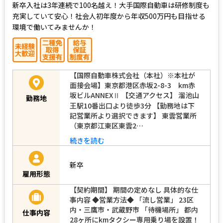
新卒入社は3年連続で100名越え！大手国際自動車は研修制度も
充実していて安心！社会人初年度から年収500万円も目指せる
環境で働いてみませんか！
【国際自動車株式会社（本社）※本社が
面接会場】東京都港区赤坂2-8-3 km赤
坂ビルANNEXⅡ 【交通アクセス】 溜池山
勤務地
王駅10番出口より徒歩3分 【勤務地は下
記営業所より選択できます】 東雲営業所
（東京都江東区東雲2…
続きを読む
新卒
雇用形態
【契約期間】 期間の定めなし 具体的な仕
事内容 ◆営業方法◆ 「流し営業」 23区
内・三鷹市・武蔵野市 「待機場所」 都内
仕事内容
28ヶ所にkmタクシー専用乗り場を設置！