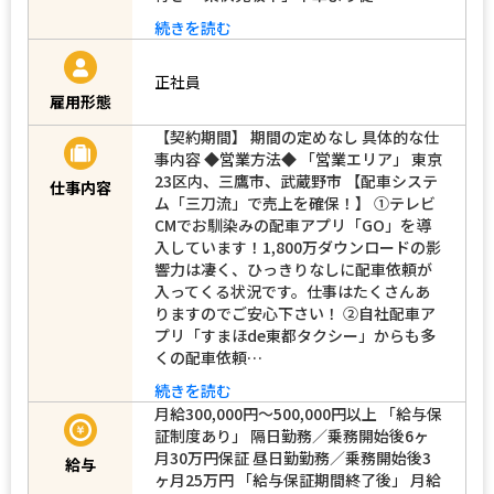
続きを読む
正社員
雇用形態
【契約期間】 期間の定めなし 具体的な仕
事内容 ◆営業方法◆ 「営業エリア」 東京
23区内、三鷹市、武蔵野市 【配車システ
仕事内容
ム「三刀流」で売上を確保！】 ➀テレビ
CMでお馴染みの配車アプリ「GO」を導
入しています！1,800万ダウンロードの影
響力は凄く、ひっきりなしに配車依頼が
入ってくる状況です。仕事はたくさんあ
りますのでご安心下さい！ ➁自社配車ア
プリ「すまほde東都タクシー」からも多
くの配車依頼…
続きを読む
月給300,000円～500,000円以上 「給与保
証制度あり」 隔日勤務／乗務開始後6ヶ
月30万円保証 昼日勤勤務／乗務開始後3
給与
ヶ月25万円 「給与保証期間終了後」 月給