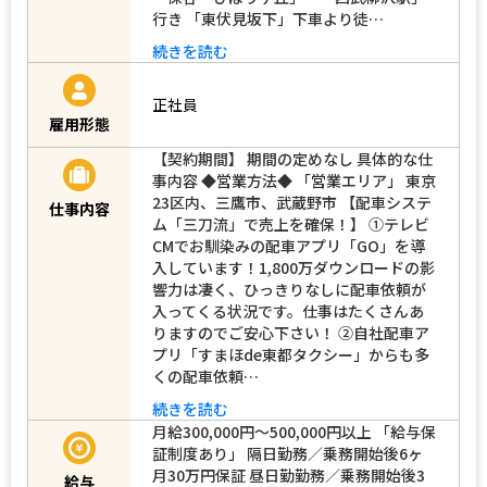
行き 「東伏見坂下」下車より徒…
続きを読む
正社員
雇用形態
【契約期間】 期間の定めなし 具体的な仕
事内容 ◆営業方法◆ 「営業エリア」 東京
23区内、三鷹市、武蔵野市 【配車システ
仕事内容
ム「三刀流」で売上を確保！】 ➀テレビ
CMでお馴染みの配車アプリ「GO」を導
入しています！1,800万ダウンロードの影
響力は凄く、ひっきりなしに配車依頼が
入ってくる状況です。仕事はたくさんあ
りますのでご安心下さい！ ➁自社配車ア
プリ「すまほde東都タクシー」からも多
くの配車依頼…
続きを読む
月給300,000円～500,000円以上 「給与保
証制度あり」 隔日勤務／乗務開始後6ヶ
月30万円保証 昼日勤勤務／乗務開始後3
給与