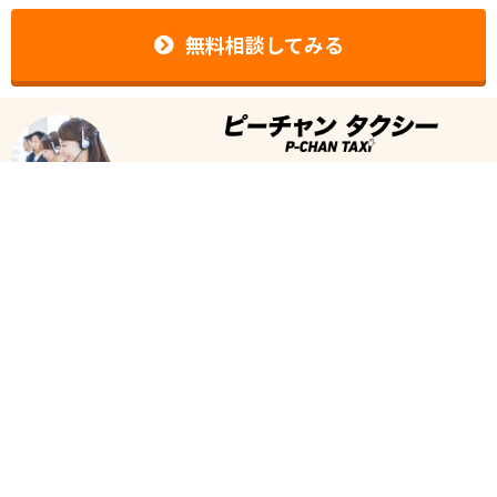
無料相談してみる
無料転職相談センター
0120-981-461
受付時間
※平日のみ
9時〜19時
※転職に関する相談用のフリーダイヤルです。タクシーの配車・予約、タクシ
ー会社の電話番号等の案内は承っておりません。
運営者情報
|
よくある質問
|
お問い合わせ
個人情報保護方針
|
CareerWarp
リンク掲載のお願い
|
コンテンツ制作ポリシー
厚生労働省認可 13-ユ-305520