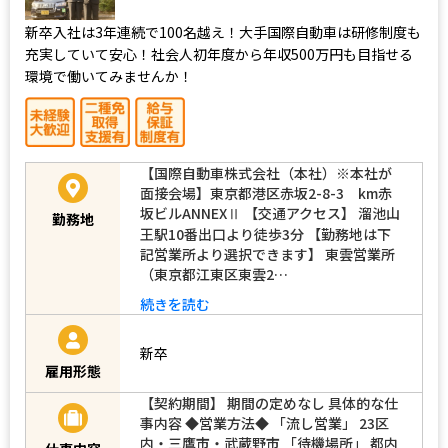
新卒入社は3年連続で100名越え！大手国際自動車は研修制度も
充実していて安心！社会人初年度から年収500万円も目指せる
環境で働いてみませんか！
【国際自動車株式会社（本社）※本社が
面接会場】東京都港区赤坂2-8-3 km赤
坂ビルANNEXⅡ 【交通アクセス】 溜池山
勤務地
王駅10番出口より徒歩3分 【勤務地は下
記営業所より選択できます】 東雲営業所
（東京都江東区東雲2…
続きを読む
新卒
雇用形態
【契約期間】 期間の定めなし 具体的な仕
事内容 ◆営業方法◆ 「流し営業」 23区
内・三鷹市・武蔵野市 「待機場所」 都内