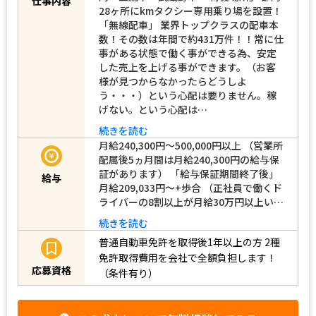
仕事内容
28ヶ所にkmタクシー専用乗り場を設置！
「無線配車」 業界トップクラスの配車本
数！その数は年間で約431万件！！常に仕
事がある状態で働く事ができる為、安定
した売上を上げる事ができます。（お客
様が見つからなかったらどうしよ
う・・・）という心配は要りません。稼
げない。という心配は…
続きを読む
月給240,300円～500,000円以上 （営業所
配属後5ヵ月間は月給240,300円の給与保
証があります） 「給与保証期間終了後」
給与
月給209,033円～+歩合 （正社員で働くド
ライバーの8割以上が月給30万円以上い…
続きを読む
普通自動車免許を取得後1年以上の方
2種
免許取得費用を会社で全額負担します！
応募資格
（条件有り）