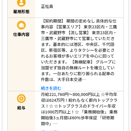
正社員
雇用形態
【契約期間】 期間の定めなし 具体的な仕
事内容 【営業エリア】 東京23区内・三鷹
市・武蔵野市 【流し営業】 東京23区内・
仕事内容
三鷹市・武蔵野市にて営業していただき
ます。基本的には港区、中央区、千代田
区、新宿区等、よりタクシーを必要とさ
れるお客様が多いエリアを中心に回って
いただきます。 【無線配車】 グループに
加盟せず独自の無線ルートを確立してい
ます。一台あたりに割り振られる配車の
件数は、大手日本交通…
続きを読む
月給221,760円〜800,000円以上 ☆平均年
収は624万円！紛れもなく都内トップクラ
ス！☆ ☆トップクラスのドライバー年収
給与
は1000万円以上！☆ 「乗務開始後」 乗務
開始後3ヵ月間は60%歩率保証 「研修期
間中」…