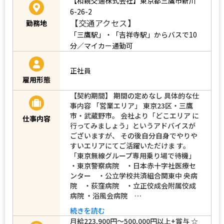
【和親交通株式会社】東京都三鷹市新川
6-26-2
【交通アクセス】
勤務地
「三鷹駅」・「吉祥寺駅」からバスで10
分／マイカー通勤可
正社員
雇用形態
【契約期間】 期間の定めなし 具体的な仕
事内容 「営業エリア」 東京23区・三鷹
市・武蔵野市。 会社より「どこエリア に
仕事内容
行ってみましょう」というアドバイスが
ございますが、 その後自分自身でやりや
すいエリアにてご活躍いただけま す。
「東京無線グループ専用乗り場で待機」
・東京警察病院 ・日本赤十字社医療セ
ンター ・公立学校共済組合関東中 央病
院 ・荻窪病院 ・立正佼成会附属佼成
病院 ・浴風会病院 …
続きを読む
月給223,900円～500,000円以上+賞与 ☆