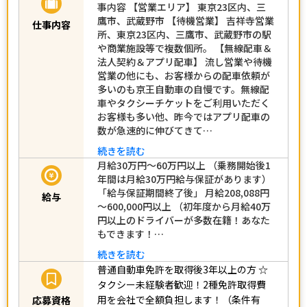
事内容 【営業エリア】 東京23区内、三
鷹市、武蔵野市 【待機営業】 吉祥寺営業
仕事内容
所、東京23区内、三鷹市、武蔵野市の駅
や商業施設等で複数個所。 【無線配車＆
法人契約＆アプリ配車】 流し営業や待機
営業の他にも、お客様からの配車依頼が
多いのも京王自動車の自慢です。無線配
車やタクシーチケットをご利用いただく
お客様も多い他、昨今ではアプリ配車の
数が急速的に伸びてきて…
続きを読む
月給30万円～60万円以上 （乗務開始後1
年間は月給30万円給与保証があります）
「給与保証期間終了後」 月給208,088円
給与
～600,000円以上 （初年度から月給40万
円以上のドライバーが多数在籍！あなた
もできます！…
続きを読む
普通自動車免許を取得後3年以上の方
☆
タクシー未経験者歓迎！2種免許取得費
用を会社で全額負担します！（条件有
応募資格