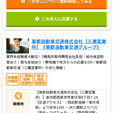
この求人について無料相談してみる
この求人に応募する
東都自動車交通株式会社【三鷹営業
所】｟東都自動車交通グループ｠
業界未経験者大歓迎！2種免許取得費用会社負担！給与保証制
度あり！賞与支給あり！寮完備で地方からの応募もOK！東都自
動車交通（三鷹営業所）の求人情報！
【東都自動車交通株式会社（三鷹営業
所）】東京都西東京市東伏見6丁目7-19
【交通アクセス】 ・西武新宿線「東伏見
勤務地
駅」より徒歩10分 ・JR三鷹駅よりバス
「保谷・ひばりヶ丘」・「西武柳沢駅」