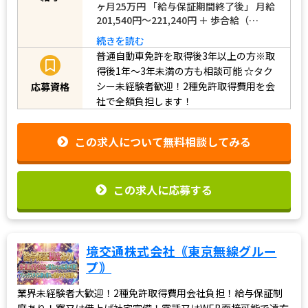
ヶ月25万円 「給与保証期間終了後」 月給
201,540円～221,240円 ＋ 歩合給（…
続きを読む
普通自動車免許を取得後3年以上の方※取
得後1年～3年未満の方も相談可能
☆タク
シー未経験者歓迎！2種免許取得費用を会
応募資格
社で全額負担します！
この求人について無料相談してみる
この求人に応募する
境交通株式会社｟東京無線グルー
プ｠
業界未経験者大歓迎！2種免許取得費用会社負担！給与保証制
度あり！寮又は借上げ社宅完備！電話又はWEB面接可能で遠方