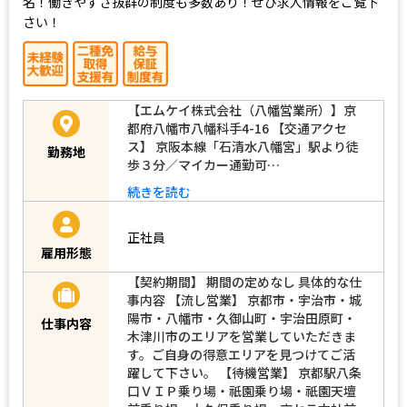
安心の固定給！寮完備！入社祝い金あり！従業員数は約2,000
名！働きやすさ抜群の制度も多数あり！ぜひ求人情報をご覧下
さい！
【エムケイ株式会社（八幡営業所）】京
都府八幡市八幡科手4-16 【交通アクセ
ス】 京阪本線「石清水八幡宮」駅より徒
勤務地
歩３分／マイカー通勤可…
続きを読む
正社員
雇用形態
【契約期間】 期間の定めなし 具体的な仕
事内容 【流し営業】 京都市・宇治市・城
陽市・八幡市・久御山町・宇治田原町・
仕事内容
木津川市のエリアを営業していただきま
す。ご自身の得意エリアを見つけてご活
躍して下さい。 【待機営業】 京都駅八条