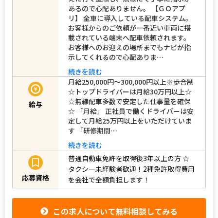
あるので心配ありません。 【ＧＯアプ
リ】 全車に導入している配車システム。
お客様からのご依頼が一番近い車両に搭
載されている端末へ配車依頼されます。
お客様へのお迎えの場所までもナビが指
示してくれるので心配ありま…
続きを読む
月給250,000円～300,000円以上※歩合制
☆トップドライバーは月給30万円以上☆
☆無線配車多数で安定した仕事量を確保
給与
☆ 「月給」 正社員で働くドライバーは安
定して月給25万円以上をいただけていま
す 「研修期間…
続きを読む
普通自動車免許を取得後3年以上の方
☆
タクシー未経験者歓迎！2種免許取得費用
応募資格
を会社で全額負担します！
この求人について無料相談してみる