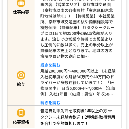
【契約期間】 期間の定めなし 具体的な仕
事内容 【営業エリア】 京都市域交通圏
（京都市以南の各市町村「右京区旧京北
仕事内容
町地域は除く」） 【待機営業】 本社営業
所、京都市域交通圏の駅や商業施設等で
複数個所 【無線配車】 都タクシーグルー
プには1日で約2500件の配車依頼が入り
ます。流しでの営業や待機での営業より
も圧倒的に数は多く、売上の半分以上が
無線配車の売上となります。地域の方の
病院や買い物の送迎に加…
続きを読む
月給200,000円～400,000円以上 （未経験
入社初年度から月給30万円や40万円のド
ライバーが多数在籍しています！） 「研
給与
修期間中」 日当6,000円～7,000円 【年収
例】 入社1年目（61歳：男性）年収50…
続きを読む
普通自動車免許を取得後1年以上の方
☆
タクシー未経験者歓迎！2種免許取得費用