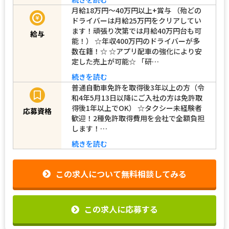
「GO」も絶好調！】 テ…
続きを読む
月給18万円～40万円以上+賞与 （殆どの
ドライバーは月給25万円をクリアしてい
ます！頑張り次第では月給40万円台も可
給与
能！） ☆年収400万円のドライバーが多
数在籍！☆ ☆アプリ配車の強化により安
定した売上が可能☆ 「研…
続きを読む
普通自動車免許を取得後3年以上の方（令
和4年5月13日以降にご入社の方は免許取
得後1年以上でOK） ☆タクシー未経験者
応募資格
歓迎！2種免許取得費用を会社で全額負担
します！…
続きを読む
この求人について無料相談してみる
この求人に応募する