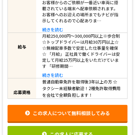
あるので心配ありません。 【ＧＯアプ
リ】 全車に導入している配車システム。
お客様からのご依頼が一番近い車両に搭
載されている端末へ配車依頼されます。
お客様へのお迎えの場所までもナビが指
示してくれるので心配ありま…
続きを読む
月給250,000円～300,000円以上※歩合制
☆トップドライバーは月給30万円以上☆
給与
☆無線配車多数で安定した仕事量を確保
☆ 「月給」 正社員で働くドライバーは安
定して月給25万円以上をいただけていま
す 「研修期間…
続きを読む
普通自動車免許を取得後3年以上の方
☆
タクシー未経験者歓迎！2種免許取得費用
応募資格
を会社で全額負担します！
この求人について無料相談してみる