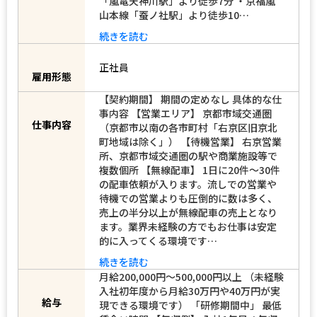
「嵐電天神川駅」より徒歩7分 ・京福嵐
山本線「蚕ノ社駅」より徒歩10…
続きを読む
正社員
雇用形態
【契約期間】 期間の定めなし 具体的な仕
事内容 【営業エリア】 京都市域交通圏
（京都市以南の各市町村「右京区旧京北
仕事内容
町地域は除く」） 【待機営業】 右京営業
所、京都市域交通圏の駅や商業施設等で
複数個所 【無線配車】 1日に20件～30件
の配車依頼が入ります。流しでの営業や
待機での営業よりも圧倒的に数は多く、
売上の半分以上が無線配車の売上となり
ます。業界未経験の方でもお仕事は安定
的に入ってくる環境です…
続きを読む
月給200,000円～500,000円以上 （未経験
入社初年度から月給30万円や40万円が実
現できる環境です） 「研修期間中」 最低
給与