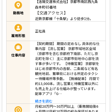
【洛陽交運株式会社】京都市南区西九条
森本町65番地
【交通アクセス】
勤務地
近鉄京都線「十条駅」より徒歩1分。
正社員
雇用形態
【契約期間】 期間の定めなし 具体的な仕
事内容 【流し営業】 京都市域地区全域
（京都市を含む京都府下南部、ただし京
仕事内容
北町を除く） 主に京都市街地中心部を流
す事が多いです。 【待機営業】 京都駅を
はじめ京都市内の各駅、二条城など有名
観光地前、繁華街における所定のタクシ
ー待機場所等多数。 【無線配車】 月間で
約13,000本。流し営業と待機営業以外に
も売上を上げる仕組みが整っています。
配車アプリ「G…
続きを読む
月給20万円～30万円以上 （乗務開始後6
ヵ月間は月給20万円の給与保証がありま