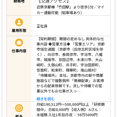
京都市伏見区竹田桶ノ井町77番地79
【交通アクセス】
勤務地
近鉄京都線「竹田駅」より徒歩1分／マイ
カー通勤可能（駐車場あり）
正社員
雇用形態
【契約期間】 期間の定めなし 具体的な仕
事内容 ◆営業方法◆ 「営業エリア」 京都
市域交通圏 （京都市（旧京北町区域を除
仕事内容
く）、向日市、長岡京市、宇治市、八幡
市、城陽市、京田辺市、木津川市、大山
崎町、久御山町、井手町、宇治田原町、
笠置町、和束町、精華町、南山城村）
「待機場所」 本社、京都市内の駅や商業
施設などで複数個所 「無線配車」 お客様
からの配車依頼です。流しや待機での営
業以外でもお仕事が入っ…
続きを読む
月給190,512円～500,000円以上 「研修期