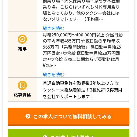
口ＶＩＰ乗り場・祇園乗り場・祇園天壇
前乗り場・大久保乗り場・京セラ本社前
乗り場。こちらはいずれもＭＫ専用乗り
場となっており、他のタクシー会社には
ないメリットです。 【予約業…
続きを読む
月給250,000円～400,000円以上 ☆昼日勤
の平均年収455万円 ☆夜日勤の平均年収
565万円 「乗務開始後」 昼日勤⇒月給25
給与
万円固定+歩合給 夜日勤⇒月給28万円固
定+歩合給 ☆売上に関わらず昼勤務は月
給25…
続きを読む
普通自動車免許を取得後3年以上の方
☆
タクシー未経験者歓迎！2種免許取得費用
応募資格
を会社でサポートします！
この求人について無料相談してみる