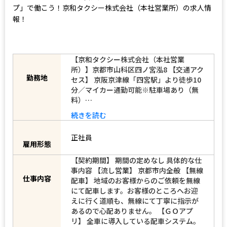
す！ＧＯアプリ導入で安定売上が可能！大手「滋賀交通グルー
プ」で働こう！京和タクシー株式会社（本社営業所）の求人情
報！
【京和タクシー株式会社（本社営業
所）】京都市山科区四ノ宮泓8 【交通アク
勤務地
セス】 京阪京津線「四宮駅」より徒歩10
分／マイカー通勤可能※駐車場あり（無
料）…
続きを読む
正社員
雇用形態
【契約期間】 期間の定めなし 具体的な仕
事内容 【流し営業】 京都市内全般 【無線
仕事内容
配車】 地域のお客様からのご依頼を無線
にて配車します。お客様のところへお迎
えに行く道順も、無線にて丁寧に指示が