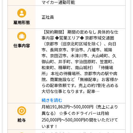
マイカー通勤可能
正社員
雇用形態
【契約期間】 期間の定めなし 具体的な仕
事内容 ◆営業エリア◆ 京都市域交通圏
（京都市（旧京北町区域を除く）、向日
仕事内容
市、長岡京市、宇治市、八幡市、城陽
市、京田辺市、木津川市、大山崎町、久
御山町、井手町、宇治田原町、笠置町、
和束町、精華町、南山城村） 「待機場
所」 本社の待機場所、京都市内の駅や病
院、商業施設など 「無線配車」 お客様か
らの配車依頼です。売上の約7割を占める
大切な仕事となります。配車…
続きを読む
月給191,862円～500,000円（売上により
異なる）
☆多くのドライバーは月給
250,000円～500,000円の間をいただけて
給与
います！