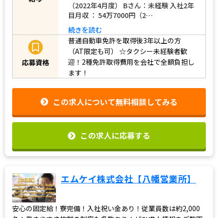
間中」 日給8,000円 【収入例】 Aさん：
未経験 入社1年目月収 ： 56万5000円
給与
（2022年4月度） Bさん：未経験 入社2年
目月収 ： 54万7000円（2…
続きを読む
普通自動車免許を取得後3年以上の方
（AT限定も可）
☆タクシー未経験者歓
迎！2種免許取得費用を会社で全額負担し
応募資格
ます！
この求人について無料相談してみる
この求人に応募する
エムケイ株式会社【八幡営業所】