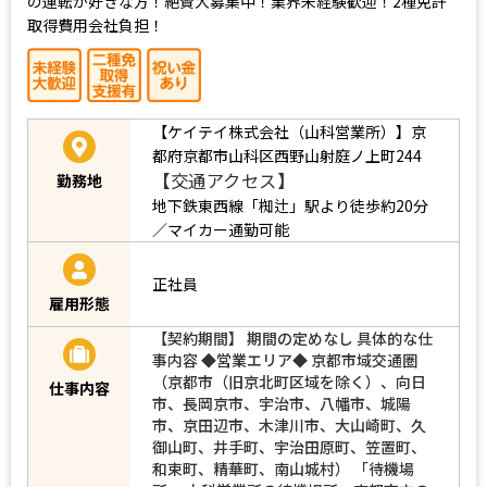
の運転が好きな方！絶賛大募集中！業界未経験歓迎！2種免許
取得費用会社負担！
【ケイテイ株式会社（山科営業所）】京
都府京都市山科区西野山射庭ノ上町244
【交通アクセス】
勤務地
地下鉄東西線「椥辻」駅より徒歩約20分
／マイカー通勤可能
正社員
雇用形態
【契約期間】 期間の定めなし 具体的な仕
事内容 ◆営業エリア◆ 京都市域交通圏
（京都市（旧京北町区域を除く）、向日
仕事内容
市、長岡京市、宇治市、八幡市、城陽
市、京田辺市、木津川市、大山崎町、久
御山町、井手町、宇治田原町、笠置町、
和束町、精華町、南山城村） 「待機場