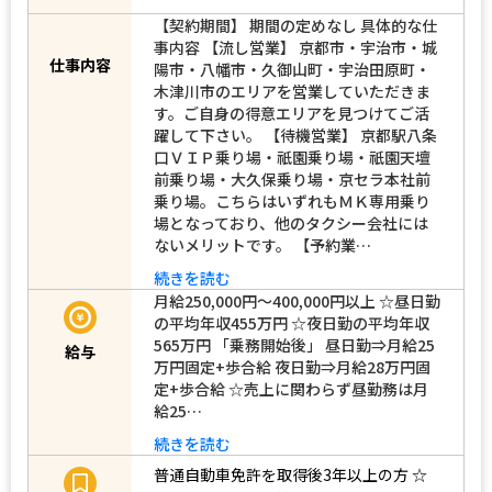
正社員
雇用形態
【契約期間】 期間の定めなし 具体的な仕
事内容 【流し営業】 京都市・宇治市・城
仕事内容
陽市・八幡市・久御山町・宇治田原町・
木津川市のエリアを営業していただきま
す。ご自身の得意エリアを見つけてご活
躍して下さい。 【待機営業】 京都駅八条
口ＶＩＰ乗り場・祇園乗り場・祇園天壇
前乗り場・大久保乗り場・京セラ本社前
乗り場。こちらはいずれもＭＫ専用乗り
場となっており、他のタクシー会社には
ないメリットです。 【予約業…
続きを読む
月給250,000円～400,000円以上 ☆昼日勤
の平均年収455万円 ☆夜日勤の平均年収
565万円 「乗務開始後」 昼日勤⇒月給25
給与
万円固定+歩合給 夜日勤⇒月給28万円固
定+歩合給 ☆売上に関わらず昼勤務は月
給25…
続きを読む