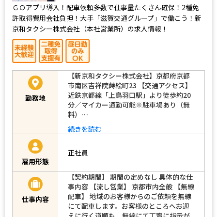
ＧＯアプリ導入！配車依頼多数で仕事量たくさん確保！2種免
許取得費用会社負担！大手「滋賀交通グループ」で働こう！新
京和タクシー株式会社（本社営業所）の求人情報！
【新京和タクシー株式会社】京都府京都
市南区吉祥院蒔絵町23 【交通アクセス】
近鉄京都線「上鳥羽口駅」より徒歩約20
勤務地
分／マイカー通勤可能※駐車場あり（無
料）…
続きを読む
正社員
雇用形態
【契約期間】 期間の定めなし 具体的な仕
事内容 【流し営業】 京都市内全般 【無線
配車】 地域のお客様からのご依頼を無線
仕事内容
にて配車します。お客様のところへお迎
えに行く道順も、無線にて丁寧に指示が