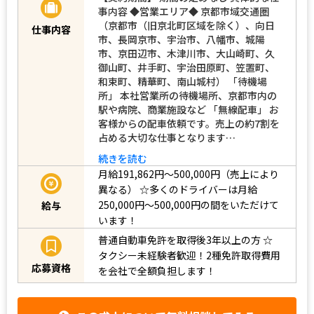
事内容 ◆営業エリア◆ 京都市域交通圏
（京都市（旧京北町区域を除く）、向日
仕事内容
市、長岡京市、宇治市、八幡市、城陽
市、京田辺市、木津川市、大山崎町、久
御山町、井手町、宇治田原町、笠置町、
和束町、精華町、南山城村） 「待機場
所」 本社営業所の待機場所、京都市内の
駅や病院、商業施設など 「無線配車」 お
客様からの配車依頼です。売上の約7割を
占める大切な仕事となります…
続きを読む
月給191,862円～500,000円（売上により
異なる）
☆多くのドライバーは月給
250,000円～500,000円の間をいただけて
給与
います！
普通自動車免許を取得後3年以上の方
☆
タクシー未経験者歓迎！2種免許取得費用
応募資格
を会社で全額負担します！