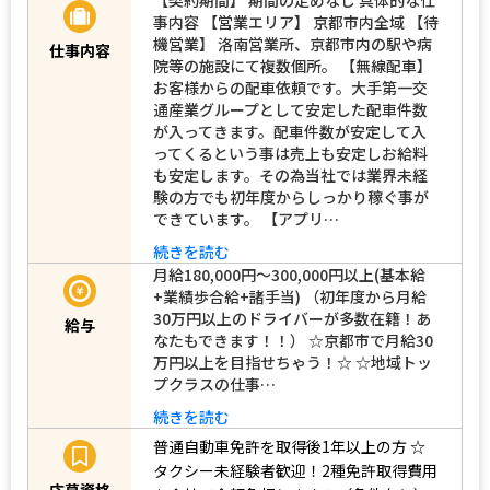
事内容 【営業エリア】 京都市内全域 【待
機営業】 洛南営業所、京都市内の駅や病
仕事内容
院等の施設にて複数個所。 【無線配車】
お客様からの配車依頼です。大手第一交
通産業グループとして安定した配車件数
が入ってきます。配車件数が安定して入
ってくるという事は売上も安定しお給料
も安定します。その為当社では業界未経
験の方でも初年度からしっかり稼ぐ事が
できています。 【アプリ…
続きを読む
月給180,000円～300,000円以上(基本給
+業績歩合給+諸手当) （初年度から月給
30万円以上のドライバーが多数在籍！あ
給与
なたもできます！！） ☆京都市で月給30
万円以上を目指せちゃう！☆ ☆地域トッ
プクラスの仕事…
続きを読む
普通自動車免許を取得後1年以上の方
☆
タクシー未経験者歓迎！2種免許取得費用
応募資格