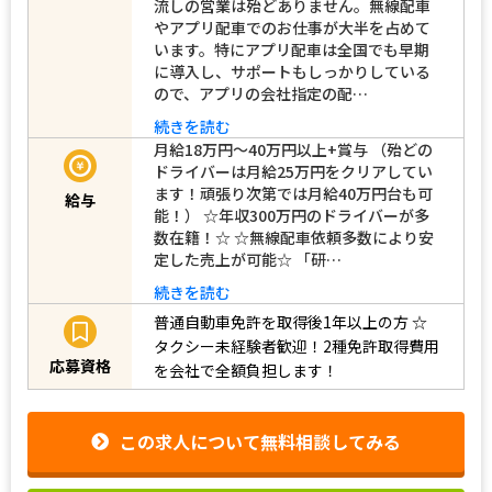
流しの営業は殆どありません。無線配車
やアプリ配車でのお仕事が大半を占めて
います。特にアプリ配車は全国でも早期
に導入し、サポートもしっかりしている
ので、アプリの会社指定の配…
続きを読む
月給18万円～40万円以上+賞与 （殆どの
ドライバーは月給25万円をクリアしてい
ます！頑張り次第では月給40万円台も可
給与
能！） ☆年収300万円のドライバーが多
数在籍！☆ ☆無線配車依頼多数により安
定した売上が可能☆ 「研…
続きを読む
普通自動車免許を取得後1年以上の方
☆
タクシー未経験者歓迎！2種免許取得費用
応募資格
を会社で全額負担します！
この求人について無料相談してみる