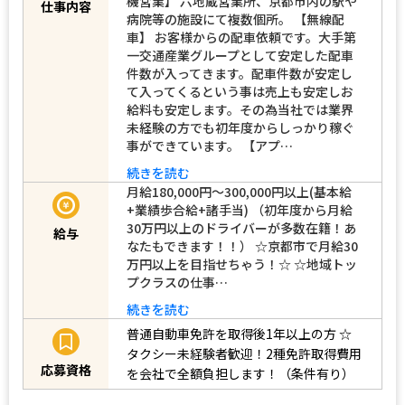
機営業】 六地蔵営業所、京都市内の駅や
仕事内容
病院等の施設にて複数個所。 【無線配
車】 お客様からの配車依頼です。大手第
一交通産業グループとして安定した配車
件数が入ってきます。配車件数が安定し
て入ってくるという事は売上も安定しお
給料も安定します。その為当社では業界
未経験の方でも初年度からしっかり稼ぐ
事ができています。 【アプ…
続きを読む
月給180,000円～300,000円以上(基本給
+業績歩合給+諸手当) （初年度から月給
30万円以上のドライバーが多数在籍！あ
給与
なたもできます！！） ☆京都市で月給30
万円以上を目指せちゃう！☆ ☆地域トッ
プクラスの仕事…
続きを読む
普通自動車免許を取得後1年以上の方
☆
タクシー未経験者歓迎！2種免許取得費用
応募資格
を会社で全額負担します！（条件有り）