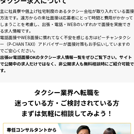
タクシー求人について
主に社員寮や借上げ社宅制度のあるタクシー会社が取り⼊れている⾯接
⽅法です。遠⽅からの来社⾯接は応募者にとって時間と費⽤がかかって
しまうことを考慮し、出張・電話・WEBのいずれかで⾯接を実施でき
る求⼈情報です。
電話⾯接やWEB⾯接に慣れてなく不安を感じる⽅はピーチャンタクシ
ー（P-CHAN TAXI）アドバイザーが⾯接対策もお⼿伝いしていますの
でご安⼼ください。
出張or電話⾯接OKのタクシー求⼈情報⼀覧をぜひご覧下さい。サイト
で公開中の求⼈だけではなく、⾮公開求⼈も無料相談時にご紹介可能で
す。
タクシー業界へ転職を
迷っている方・ご検討されている方
まずは気軽に相談してみよう！