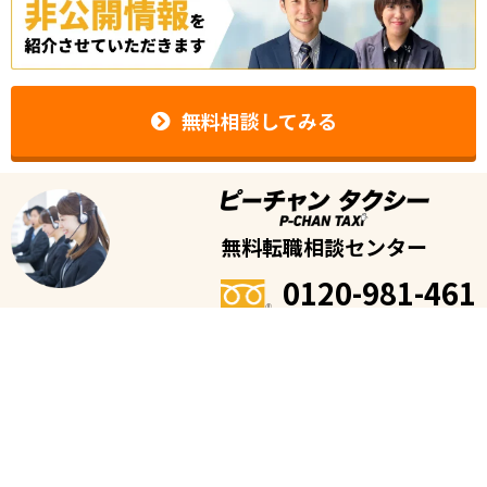
無料相談してみる
無料転職相談センター
0120-981-461
受付時間
※平日のみ
9時〜19時
※転職に関する相談用のフリーダイヤルです。タクシーの配車・予約、タクシ
ー会社の電話番号等の案内は承っておりません。
運営者情報
|
よくある質問
|
お問い合わせ
個人情報保護方針
|
CareerWarp