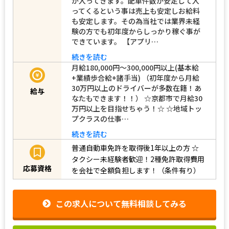
が入ってきます。配車件数が安定して入
ってくるという事は売上も安定しお給料
も安定します。その為当社では業界未経
験の方でも初年度からしっかり稼ぐ事が
できています。 【アプリ…
続きを読む
月給180,000円～300,000円以上(基本給
+業績歩合給+諸手当) （初年度から月給
30万円以上のドライバーが多数在籍！あ
給与
なたもできます！！） ☆京都市で月給30
万円以上を目指せちゃう！☆ ☆地域トッ
プクラスの仕事…
続きを読む
普通自動車免許を取得後1年以上の方
☆
タクシー未経験者歓迎！2種免許取得費用
応募資格
を会社で全額負担します！（条件有り）
この求人について無料相談してみる