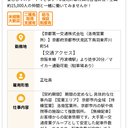
約15,000人の仲間と一緒に働いてみませんか！
【京都第一交通株式会社（洛南営業
所）】京都府京都市伏見区下鳥羽東芹川
町54
勤務地
【交通アクセス】
京阪本線「丹波橋駅」より徒歩20分／マ
イカー通勤可能（駐車場あり）
正社員
雇用形態
【契約期間】 期間の定めなし 具体的な仕
事内容 【営業エリア】 京都市内全域 【待
機営業】 洛南営業所、京都市内の駅や病
仕事内容
院等の施設にて複数個所。 【無線配車】
お客様からの配車依頼です。大手第一交
通産業グループとして安定した配車件数