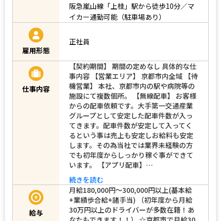
阪急嵐山線「上桂」駅から徒歩10分／マ
イカー通勤可能（駐車場あり）
正社員
雇用形態
【契約期間】 期間の定めなし 具体的な仕
事内容 【営業エリア】 京都市内全域 【待
機営業】 本社、京都市内の駅や病院等の
仕事内容
施設にて複数個所。 【無線配車】 お客様
からの配車依頼です。大手第一交通産業
グループとして安定した配車件数が入っ
てきます。配車件数が安定して入ってく
るという事は売上も安定しお給料も安定
します。その為当社では業界未経験の方
でも初年度からしっかり稼ぐ事ができて
います。 【アプリ配車】…
続きを読む
月給180,000円～300,000円以上(基本給
+業績歩合給+諸手当) （初年度から月給
30万円以上のドライバーが多数在籍！あ
給与
なたもできます！！） ☆京都市で月給30