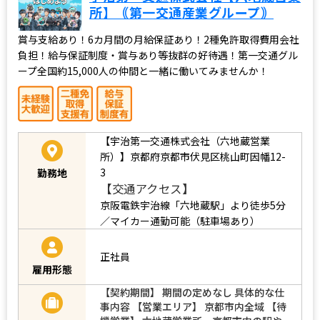
所】｟第一交通産業グループ｠
賞与支給あり！6カ月間の月給保証あり！2種免許取得費用会社
負担！給与保証制度・賞与あり等抜群の好待遇！第一交通グル
ープ全国約15,000人の仲間と一緒に働いてみませんか！
【宇治第一交通株式会社（六地蔵営業
所）】京都府京都市伏見区桃山町因幡12-
3
勤務地
【交通アクセス】
京阪電鉄宇治線「六地蔵駅」より徒歩5分
／マイカー通勤可能（駐車場あり）
正社員
雇用形態
【契約期間】 期間の定めなし 具体的な仕
事内容 【営業エリア】 京都市内全域 【待