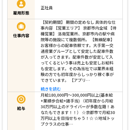
正社員
雇用形態
【契約期間】 期間の定めなし 具体的な仕
事内容 【営業エリア】 京都市内全域 【待
機営業】 洛南営業所、京都市内の駅や病
仕事内容
院等の施設にて複数個所。 【無線配車】
お客様からの配車依頼です。大手第一交
通産業グループとして安定した配車件数
が入ってきます。配車件数が安定して入
ってくるという事は売上も安定しお給料
も安定します。その為当社では業界未経
験の方でも初年度からしっかり稼ぐ事が
できています。 【アプリ…
続きを読む
月給180,000円～300,000円以上(基本給
+業績歩合給+諸手当) （初年度から月給
30万円以上のドライバーが多数在籍！あ
給与
なたもできます！！） ☆京都市で月給30
万円以上を目指せちゃう！☆ ☆地域トッ
プクラスの仕事…