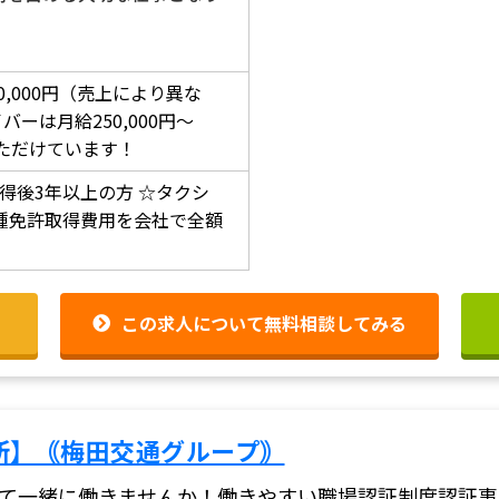
00,000円（売上により異な
ーは月給250,000円～
をいただけています！
得後3年以上の方
☆タクシ
種免許取得費用を会社で全額
この求人について無料相談してみる
所】｟梅田交通グループ｠
て一緒に働きませんか！働きやすい職場認証制度認証事