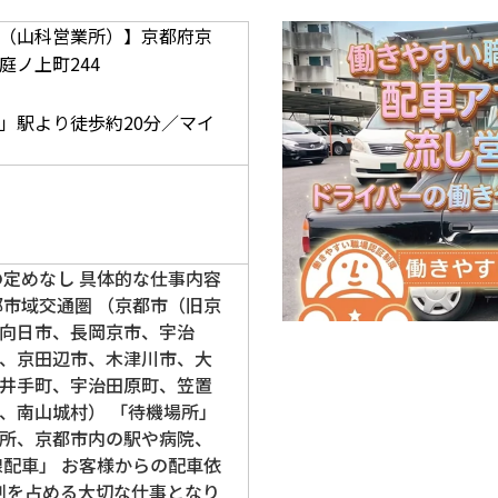
（山科営業所）】京都府京
庭ノ上町244
】
」駅より徒歩約20分／マイ
の定めなし 具体的な仕事内容
都市域交通圏 （京都市（旧京
向日市、長岡京市、宇治
、京田辺市、木津川市、大
井手町、宇治田原町、笠置
、南山城村） 「待機場所」
所、京都市内の駅や病院、
線配車」 お客様からの配車依
割を占める大切な仕事となり