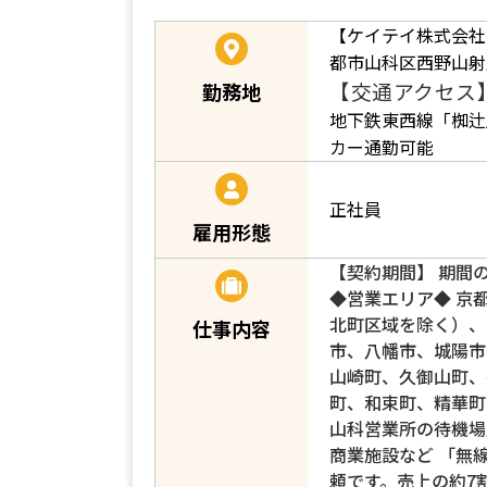
【ケイテイ株式会社
都市山科区西野山射
【交通アクセス
勤務地
地下鉄東西線「椥辻
カー通勤可能
正社員
雇用形態
【契約期間】 期間
◆営業エリア◆ 京
北町区域を除く）、
仕事内容
市、八幡市、城陽市
山崎町、久御山町、
町、和束町、精華町
山科営業所の待機場
商業施設など 「無
頼です。売上の約7