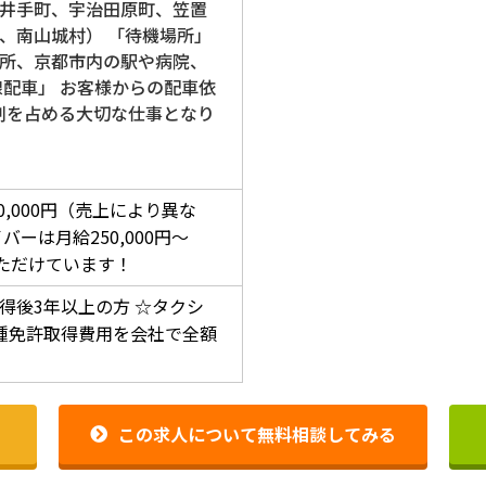
井手町、宇治田原町、笠置
、南山城村） 「待機場所」
所、京都市内の駅や病院、
線配車」 お客様からの配車依
割を占める大切な仕事となり
00,000円（売上により異な
ーは月給250,000円～
をいただけています！
得後3年以上の方
☆タクシ
種免許取得費用を会社で全額
この求人について無料相談してみる