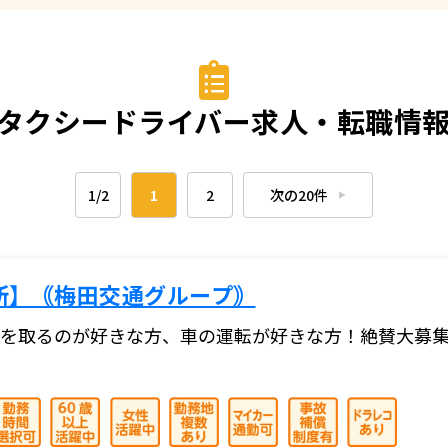
タクシードライバー求人・転職情報一
1/2
1
2
次の20件
▶︎
所】｟梅田交通グループ｠
を取るのが好きな方、車の運転が好きな方！絶賛大募集