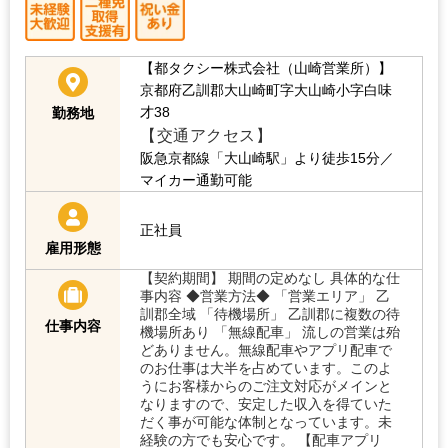
【都タクシー株式会社（山崎営業所）】
京都府乙訓郡大山崎町字大山崎小字白味
才38
勤務地
【交通アクセス】
阪急京都線「大山崎駅」より徒歩15分／
マイカー通勤可能
正社員
雇用形態
【契約期間】 期間の定めなし 具体的な仕
事内容 ◆営業方法◆ 「営業エリア」 乙
訓郡全域 「待機場所」 乙訓郡に複数の待
仕事内容
機場所あり 「無線配車」 流しの営業は殆
どありません。無線配車やアプリ配車で
のお仕事は大半を占めています。このよ
うにお客様からのご注文対応がメインと
なりますので、安定した収入を得ていた
だく事が可能な体制となっています。未
経験の方でも安心です。 【配車アプリ