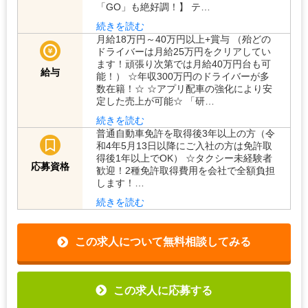
「GO」も絶好調！】 テ…
続きを読む
月給18万円～40万円以上+賞与 （殆どの
ドライバーは月給25万円をクリアしてい
ます！頑張り次第では月給40万円台も可
給与
能！） ☆年収300万円のドライバーが多
数在籍！☆ ☆アプリ配車の強化により安
定した売上が可能☆ 「研…
続きを読む
普通自動車免許を取得後3年以上の方（令
和4年5月13日以降にご入社の方は免許取
得後1年以上でOK） ☆タクシー未経験者
応募資格
歓迎！2種免許取得費用を会社で全額負担
します！…
続きを読む
この求人について無料相談してみる
この求人に応募する