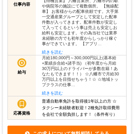
【待機営業】 八幡営業所、八幡市内の駅
仕事内容
や病院等の施設にて複数個所。 【無線配
車】 お客様からの配車依頼です。大手第
一交通産業グループとして安定した配車
件数が入ってきます。配車件数が安定し
て入ってくるという事は売上も安定しお
給料も安定します。その為当社では業界
未経験の方でも初年度からしっかり稼ぐ
事ができています。 【アプリ…
続きを読む
月給180,000円～300,000円以上(基本給
+業績歩合給+諸手当) （初年度から月給
30万円以上のドライバーが多数在籍！あ
給与
なたもできます！！） ☆八幡市で月給30
万円以上を目指せちゃう！☆ ☆地域トッ
プクラスの仕事…
続きを読む
普通自動車免許を取得後1年以上の方
☆
タクシー未経験者歓迎！2種免許取得費用
応募資格
を会社で全額負担します！（条件有り）
この求人について無料相談してみる