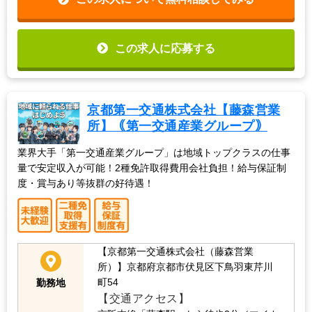
この求人に応募する
京都第一交通株式会社【藤森営業
所】｟第一交通産業グループ｠
業界大手「第一交通産業グループ」は地域トップクラスの仕事
量で安定収入が可能！2種免許取得費用会社負担！給与保証制
度・賞与あり等抜群の好待遇！
【京都第一交通株式会社（藤森営業
所）】京都府京都市伏見区下鳥羽東芹川
町54
勤務地
【交通アクセス】