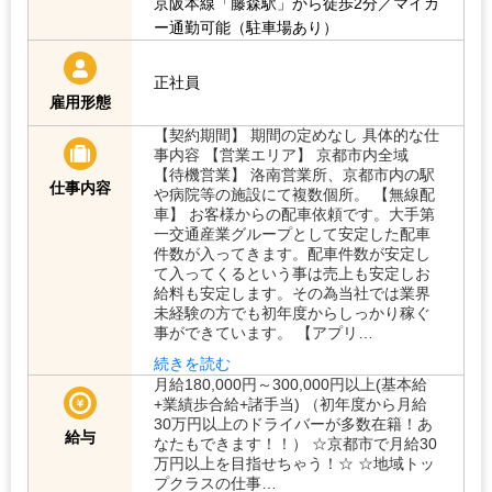
京阪本線「藤森駅」から徒歩2分／マイカ
ー通勤可能（駐車場あり）
正社員
雇用形態
【契約期間】 期間の定めなし 具体的な仕
事内容 【営業エリア】 京都市内全域
【待機営業】 洛南営業所、京都市内の駅
仕事内容
や病院等の施設にて複数個所。 【無線配
車】 お客様からの配車依頼です。大手第
一交通産業グループとして安定した配車
件数が入ってきます。配車件数が安定し
て入ってくるという事は売上も安定しお
給料も安定します。その為当社では業界
未経験の方でも初年度からしっかり稼ぐ
事ができています。 【アプリ…
続きを読む
月給180,000円～300,000円以上(基本給
+業績歩合給+諸手当) （初年度から月給
30万円以上のドライバーが多数在籍！あ
給与
なたもできます！！） ☆京都市で月給30
万円以上を目指せちゃう！☆ ☆地域トッ
プクラスの仕事…