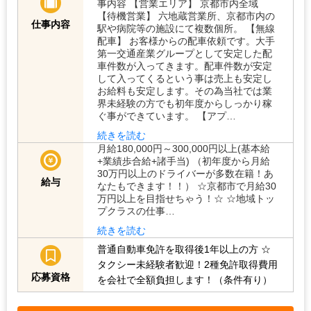
事内容 【営業エリア】 京都市内全域
【待機営業】 六地蔵営業所、京都市内の
仕事内容
駅や病院等の施設にて複数個所。 【無線
配車】 お客様からの配車依頼です。大手
第一交通産業グループとして安定した配
車件数が入ってきます。配車件数が安定
して入ってくるという事は売上も安定し
お給料も安定します。その為当社では業
界未経験の方でも初年度からしっかり稼
ぐ事ができています。 【アプ…
続きを読む
月給180,000円～300,000円以上(基本給
+業績歩合給+諸手当) （初年度から月給
30万円以上のドライバーが多数在籍！あ
給与
なたもできます！！） ☆京都市で月給30
万円以上を目指せちゃう！☆ ☆地域トッ
プクラスの仕事…
続きを読む
普通自動車免許を取得後1年以上の方
☆
タクシー未経験者歓迎！2種免許取得費用
応募資格
を会社で全額負担します！（条件有り）