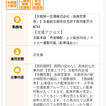
【京都第一交通株式会社（洛南営業
所）】京都府京都市伏見区下鳥羽東芹川
町54
勤務地
【交通アクセス】
京阪本線「丹波橋駅」より徒歩20分／マ
イカー通勤可能（駐車場あり）
正社員
雇用形態
【契約期間】 期間の定めなし 具体的な仕
事内容 【営業エリア】 京都市内全域
【待機営業】 洛南営業所、京都市内の駅
仕事内容
や病院等の施設にて複数個所。 【無線配
車】 お客様からの配車依頼です。大手第
一交通産業グループとして安定した配車
件数が入ってきます。配車件数が安定し
て入ってくるという事は売上も安定しお
給料も安定します。その為当社では業界
未経験の方でも初年度からしっかり稼ぐ