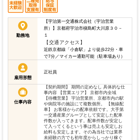
【宇治第一交通株式会社（宇治営業
所）】京都府宇治市槇島町大川原３０－
１
勤務地
【交通アクセス】
近鉄京都線「小倉駅」より徒歩22分・車
で7分／マイカー通勤可能（駐車場あり）
正社員
雇用形態
【契約期間】 期間の定めなし 具体的な仕
事内容 【営業エリア】 京都市内全域
【待機営業】 宇治営業所、京都市内の駅
仕事内容
や病院等の施設にて複数個所。 【無線配
車】 お客様からの配車依頼です。大手第
一交通産業グループとして安定した配車
件数が入ってきます。配車件数が安定し
て入ってくるという事は売上も安定しお
給料も安定します。その為当社では業界
未経験の方でも初年度からしっかり稼ぐ