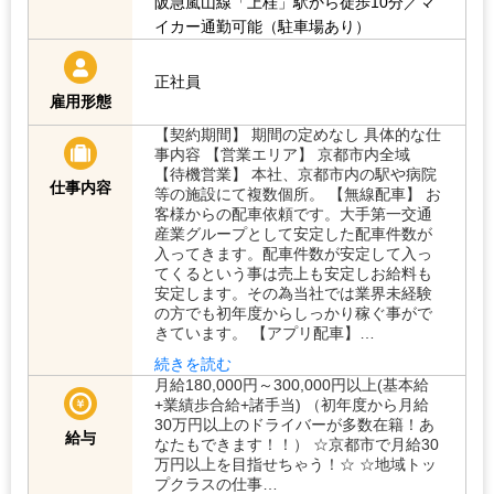
阪急嵐山線「上桂」駅から徒歩10分／マ
イカー通勤可能（駐車場あり）
正社員
雇用形態
【契約期間】 期間の定めなし 具体的な仕
事内容 【営業エリア】 京都市内全域
【待機営業】 本社、京都市内の駅や病院
仕事内容
等の施設にて複数個所。 【無線配車】 お
客様からの配車依頼です。大手第一交通
産業グループとして安定した配車件数が
入ってきます。配車件数が安定して入っ
てくるという事は売上も安定しお給料も
安定します。その為当社では業界未経験
の方でも初年度からしっかり稼ぐ事がで
きています。 【アプリ配車】…
続きを読む
月給180,000円～300,000円以上(基本給
+業績歩合給+諸手当) （初年度から月給
30万円以上のドライバーが多数在籍！あ
給与
なたもできます！！） ☆京都市で月給30
万円以上を目指せちゃう！☆ ☆地域トッ
プクラスの仕事…