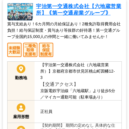
宇治第一交通株式会社【六地蔵営業
所】｟第一交通産業グループ｠
賞与支給あり！6カ月間の月給保証あり！2種免許取得費用会社
負担！給与保証制度・賞与あり等抜群の好待遇！第一交通グル
ープ全国約15,000人の仲間と一緒に働いてみませんか！
【宇治第一交通株式会社（六地蔵営業
所）】京都府京都市伏見区桃山町因幡12-
3
勤務地
【交通アクセス】
京阪電鉄宇治線「六地蔵駅」より徒歩5分
／マイカー通勤可能（駐車場あり）
正社員
雇用形態
【契約期間】 期間の定めなし 具体的な仕