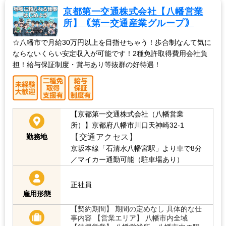
京都第一交通株式会社【八幡営業
所】｟第一交通産業グループ｠
☆八幡市で月給30万円以上を目指せちゃう！歩合制なんて気に
ならないくらい安定収入が可能です！2種免許取得費用会社負
担！給与保証制度・賞与あり等抜群の好待遇！
【京都第一交通株式会社（八幡営業
所）】京都府八幡市川口天神崎32-1
【交通アクセス】
勤務地
京坂本線「石清水八幡宮駅」より車で8分
／マイカー通勤可能（駐車場あり）
正社員
雇用形態
【契約期間】 期間の定めなし 具体的な仕
事内容 【営業エリア】 八幡市内全域