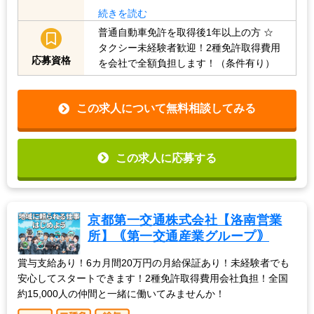
続きを読む
普通自動車免許を取得後1年以上の方
☆
タクシー未経験者歓迎！2種免許取得費用
応募資格
を会社で全額負担します！（条件有り）
この求人について無料相談してみる
この求人に応募する
京都第一交通株式会社【洛南営業
所】｟第一交通産業グループ｠
賞与支給あり！6カ月間20万円の月給保証あり！未経験者でも
安心してスタートできます！2種免許取得費用会社負担！全国
約15,000人の仲間と一緒に働いてみませんか！