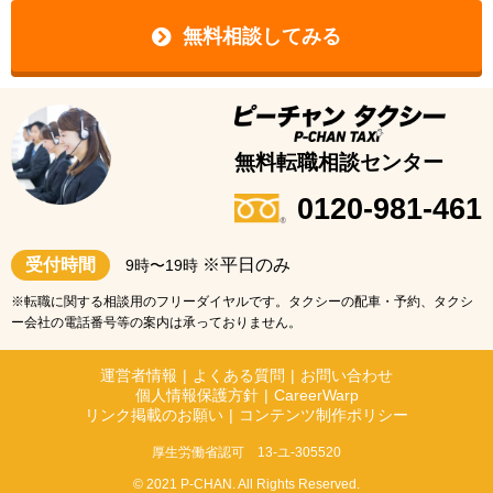
無料相談してみる
無料転職相談センター
0120-981-461
受付時間
※平日のみ
9時〜19時
※転職に関する相談用のフリーダイヤルです。タクシーの配車・予約、タクシ
ー会社の電話番号等の案内は承っておりません。
運営者情報
|
よくある質問
|
お問い合わせ
個人情報保護方針
|
CareerWarp
リンク掲載のお願い
|
コンテンツ制作ポリシー
厚生労働省認可 13-ユ-305520
© 2021 P-CHAN. All Rights Reserved.