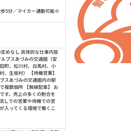
】
徒歩5分／マイカー通勤可能※
の定めなし 具体的な仕事内容
アルプスあづみの交通圏（安
田町、松川村、白馬村、小
村、生坂村） 【待機営業】
プスあづみの交通圏内の駅
で複数個所 【無線配車】 お
です。売上の多くの割合を
流しでの営業や待機での営
が入ってくる環境で働くこ