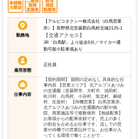
【アルピコタクシー株式会社（白馬営業
所）】長野県北安曇郡白馬村北城2125-1
【交通アクセス】
勤務地
JR「白馬駅」より徒歩5分／マイカー通
勤可能※駐車場あり
正社員
雇用形態
【契約期間】 期間の定めなし 具体的な仕
事内容 【営業エリア】 北アルプスあづみ
の交通圏（安曇野市、大町市、池田町、
仕事内容
松川村、白馬村、小谷村、筑北村、麻績
村、生坂村） 【待機営業】 白馬営業所、
北アルプスあづみの交通圏内の駅や病
院、商業施設等で複数個所 【無線配車】
お客様からの配車依頼です。売上の多く
の割合を占めるお仕事です。流しでの営
業や待機での営業以外でも、お仕事が入
ってくる環境で働くことがで…