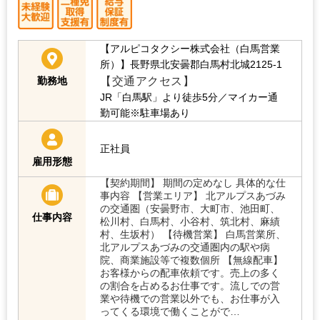
【アルピコタクシー株式会社（白馬営業
所）】長野県北安曇郡白馬村北城2125-1
【交通アクセス】
勤務地
JR「白馬駅」より徒歩5分／マイカー通
勤可能※駐車場あり
正社員
雇用形態
【契約期間】 期間の定めなし 具体的な仕
事内容 【営業エリア】 北アルプスあづみ
の交通圏（安曇野市、大町市、池田町、
仕事内容
松川村、白馬村、小谷村、筑北村、麻績
村、生坂村） 【待機営業】 白馬営業所、
北アルプスあづみの交通圏内の駅や病
院、商業施設等で複数個所 【無線配車】
お客様からの配車依頼です。売上の多く
の割合を占めるお仕事です。流しでの営
業や待機での営業以外でも、お仕事が入
ってくる環境で働くことがで…