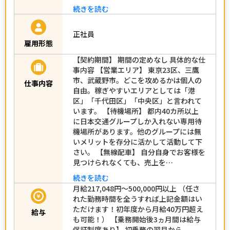
続きを読む
正社員
雇用形態
【契約期間】 期間の定めなし 具体的な仕
事内容 【営業エリア】 東京23区、三鷹
市、武蔵野市。どこを攻めるかは個人の
仕事内容
自由。稼ぎやすいエリアとしては「港
区」「千代田区」「中央区」と言われて
います。 【待機場所】 都内40カ所以上
に日本交通グループしか入れない専用待
機場所があります。他のグループには無
いメリットを存分に活かして活動して下
さい。 【無線配車】 自分自身でお客様を
見つけられなくても、売上を…
続きを読む
月給217,048円～500,000円以上 （任さ
れた勤務時間を全うすれば上記金額はい
ただけます！初年度から月給40万円超え
給与
も可能！） 【乗務開始後3ヵ月間は給与
保証制度あり】 初乗務の翌月から、、、