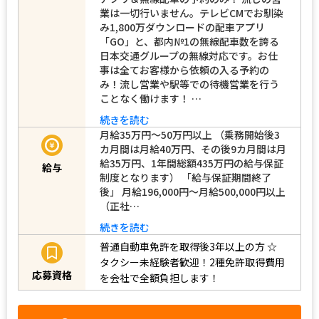
業は一切行いません。テレビCMでお馴染
み1,800万ダウンロードの配車アプリ
「GO」と、都内№1の無線配車数を誇る
日本交通グループの無線対応です。お仕
事は全てお客様から依頼の入る予約の
み！流し営業や駅等での待機営業を行う
ことなく働けます！ …
続きを読む
月給35万円～50万円以上 （乗務開始後3
カ月間は月給40万円、その後9カ月間は月
給35万円、1年間総額435万円の給与保証
給与
制度となります） 「給与保証期間終了
後」 月給196,000円～月給500,000円以上
（正社…
続きを読む
普通自動車免許を取得後3年以上の方
☆
タクシー未経験者歓迎！2種免許取得費用
応募資格
を会社で全額負担します！