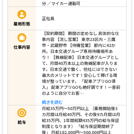
分 ／マイカー通勤可
正社員
雇用形態
【契約期間】 期間の定めなし 具体的な仕
事内容 【流し営業】 東京23区内・三鷹
市・武蔵野市 【待機営業】 都内に42か
仕事内容
所。日本交通グループ専用待機場所あ
り！ 【無線配車】 日本交通グループとし
て、月間40万本以上の無線配車が入りま
す。日本交通で働く、他社にはできない
最大のメリットです！安心して稼げる環
境が整っています。 「配車アプリGO導
入」 配車アプリGOも絶好調です！一昔前
のように自分でお客…
続きを読む
月給35万円～50万円以上 （乗務開始後3
カ月間は月給40万円、その後9カ月間は月
給35万円、1年間総額435万円の給与保証
給与
制度となります） 「給与保証期間終了
後」 月給182,000円～500,000円以上