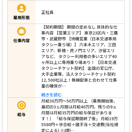
正社員
雇用形態
【契約期間】 期間の定めなし 具体的な仕
事内容 【営業エリア】 東京23区内・三鷹
市・武蔵野市 【待機営業（日本交通専用
仕事内容
タクシー乗り場）】 六本木エリア、三田
エリア、新橋・虎ノ門エリア、汐留エリ
アなど、 タクシー利用者の多いエリア40
ヶ所以上に専用乗り場あり！ 【日本交通
タクシーチケット契約】 全国の官公庁、
大手企業等、法人タクシーチケット契約
12, 500社以上！無線配車と合わせて仕事
量の確保が…
続きを読む
月給30万円～50万円以上 （乗務開始後、
最初の3ヵ月間は月給40万円、残りの9ヵ
月間は月給35万円の給与保証がありま
給与
す！） 「給与保証期間終了後」 月給19万
5580円＋歩合給＋諸手当＋交通費(当社規
定による) ※8割…