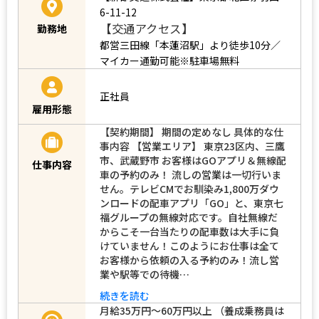
6-11-12
【交通アクセス】
勤務地
都営三田線「本蓮沼駅」より徒歩10分／
マイカー通勤可能※駐車場無料
正社員
雇用形態
【契約期間】 期間の定めなし 具体的な仕
事内容 【営業エリア】 東京23区内、三鷹
市、武蔵野市 お客様はGOアプリ＆無線配
仕事内容
車の予約のみ！ 流しの営業は一切行いま
せん。テレビCMでお馴染み1,800万ダウ
ンロードの配車アプリ「GO」と、東京七
福グループの無線対応です。自社無線だ
からこそ一台当たりの配車数は大手に負
けていません！このようにお仕事は全て
お客様から依頼の入る予約のみ！流し営
業や駅等での待機…
続きを読む
月給35万円～60万円以上 （養成乗務員は