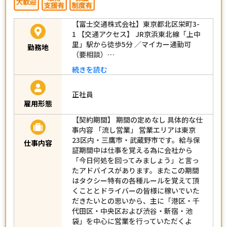
【富士交通株式会社】東京都北区栄町3-
1 【交通アクセス】 JR京浜東北線「上中
里」駅から徒歩5分 ／マイカー通勤可
勤務地
（要相談）…
続きを読む
正社員
雇用形態
【契約期間】 期間の定めなし 具体的な仕
事内容 「流し営業」 営業エリアは東京
23区内・三鷹市・武蔵野市です。給与保
仕事内容
証期間中は仕事を覚える為に会社から
「今日何処を回ってみましょう」と言っ
たアドバイスがあります。またこの期間
はタクシー特有の各種ルールを覚えて頂
くこととドライバーの皆様に稼いでいた
だきたいとの思いから、主に「港区・千
代田区・中央区および渋谷・新宿・池
袋」を中心に営業を行っていただくよ