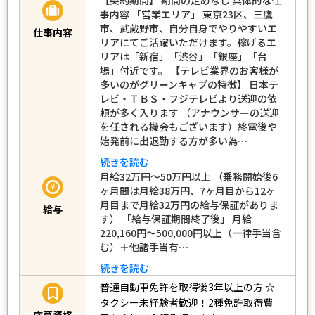
事内容 「営業エリア」 東京23区、三鷹
市、武蔵野市、自分自身でやりやすいエ
仕事内容
リアにてご活躍いただけます。稼げるエ
リアは「新宿」「渋谷」「銀座」「台
場」付近です。 【テレビ業界のお客様が
多いのがグリーンキャブの特徴】 日本テ
レビ・ＴＢＳ・フジテレビより送迎の依
頼が多く入ります （アナウンサーの送迎
を任される機会もございます）終電後や
始発前に出退勤する方が多い為…
続きを読む
月給32万円～50万円以上 （乗務開始後6
ヶ月間は月給38万円、7ヶ月目から12ヶ
月目まで月給32万円の給与保証がありま
給与
す） 「給与保証期間終了後」 月給
220,160円～500,000円以上（一律手当含
む）＋他諸手当有…
続きを読む
普通自動車免許を取得後3年以上の方
☆
タクシー未経験者歓迎！2種免許取得費
応募資格