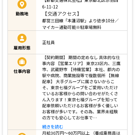
6-11-12
【交通アクセス】
勤務地
都営三田線「本蓮沼駅」より徒歩10分／
マイカー通勤可能※駐車場無料
正社員
雇用形態
【契約期間】 期間の定めなし 具体的な仕
事内容 【営業エリア】 東京23区内、三鷹
市、武蔵野市 【待機営業】 本社、都内の
仕事内容
駅や病院、商業施設等で複数個所 【無線
配車】 大手グループに属さないからこ
そ、東京七福グループをご愛用いただけ
ているお客様からの問い合わせがたくさ
ん入ります！東京七福グループを知って
配車依頼いただけるお客様が多く優しい
お客様が多いです。その為、業界未経験
の方でも安心してお仕事で…
続きを読む
月給30万円～60万円以上 （養成乗務員は