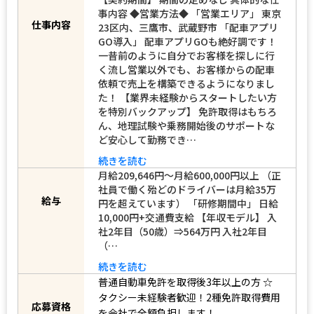
事内容 ◆営業方法◆ 「営業エリア」 東京
仕事内容
23区内、三鷹市、武蔵野市 「配車アプリ
GO導入」 配車アプリGOも絶好調です！
一昔前のように自分でお客様を探しに行
く流し営業以外でも、お客様からの配車
依頼で売上を構築できるようになりまし
た！ 【業界未経験からスタートしたい方
を特別バックアップ】 免許取得はもちろ
ん、地理試験や乗務開始後のサポートな
ど安心して勤務でき…
続きを読む
月給209,646円～月給600,000円以上 （正
社員で働く殆どのドライバーは月給35万
給与
円を超えています） 「研修期間中」 日給
10,000円+交通費支給 【年収モデル】 入
社2年目（50歳）⇒564万円 入社2年目
（…
続きを読む
普通自動車免許を取得後3年以上の方
☆
タクシー未経験者歓迎！2種免許取得費用
応募資格
を会社で全額負担します！