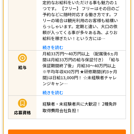
定的なお給料をいただける事も魅力の１
つです。 【フリー】 フリーはその日のご
予約などに随時対応する働き方です。フ
リーの場合は観光利用のお客様も結構い
らっしゃいます。定期と違い、大口の依
頼が入ってくる事が多々ある為、よりお
給料を稼ぎたい！という方には…
続きを読む
月給33万円～40万円以上 （配属後6ヵ月
間は月給33万円の給与保証付き） 「給与
保証期間終了後」 月給30～40万円以上
給与
※平均年収430万円 ★研修期間(約3ヶ月
間)は日給13,000円！ ☆未経験者チャレ
ンジキャン…
続きを読む
経験者・未経験者共に大歓迎！
2種免許
取得費用会社負担！
応募資格