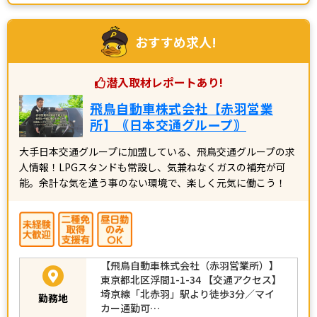
おすすめ求人!
潜入取材レポートあり!
飛鳥自動車株式会社【赤羽営業
所】｟日本交通グループ｠
大手日本交通グループに加盟している、飛鳥交通グループの求
人情報！LPGスタンドも常設し、気兼ねなくガスの補充が可
能。余計な気を遣う事のない環境で、楽しく元気に働こう！
【飛鳥自動車株式会社（赤羽営業所）】
東京都北区浮間1-1-34 【交通アクセス】
埼京線「北赤羽」駅より徒歩3分／マイ
勤務地
カー通勤可…