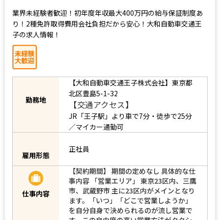
業界未経験者歓迎！初年度年収最大400万円の給与保証制度あ
り！2種免許取得費用会社負担だから安心！大和自動車交通王
子の求人情報！
【大和自動車交通王子株式会社】東京都
北区豊島5-1-32
勤務地
【交通アクセス】
JR「王子駅」より車で7分・徒歩で25分
／マイカー通勤可
正社員
雇用形態
【契約期間】 期間の定めなし 具体的な仕
事内容 「営業エリア」 東京23区内、三鷹
市、武蔵野市 主に23区内がメインとなり
仕事内容
ます。「いつ」「どこで営業しようか」
を自分自身で決められるのが流し営業で
す。この自由度の高い営業方法がタクシ