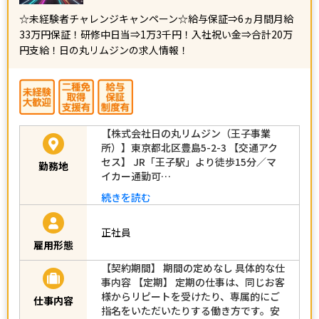
☆未経験者チャレンジキャンペーン☆給与保証⇒6ヵ月間月給
33万円保証！研修中日当⇒1万3千円！入社祝い金⇒合計20万
円支給！日の丸リムジンの求人情報！
【株式会社日の丸リムジン（王子事業
所）】東京都北区豊島5-2-3 【交通アク
セス】 JR「王子駅」より徒歩15分／マ
勤務地
イカー通勤可…
続きを読む
正社員
雇用形態
【契約期間】 期間の定めなし 具体的な仕
事内容 【定期】 定期の仕事は、同じお客
様からリピートを受けたり、専属的にご
仕事内容
指名をいただいたりする働き方です。安