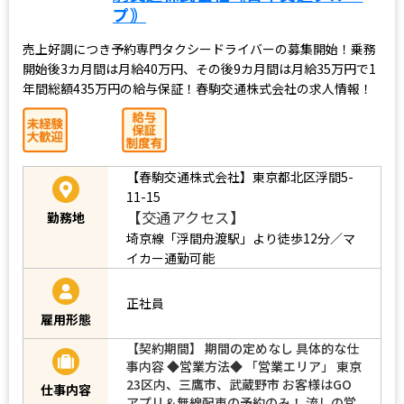
プ｠
売上好調につき予約専門タクシードライバーの募集開始！乗務
開始後3カ月間は月給40万円、その後9カ月間は月給35万円で1
年間総額435万円の給与保証！春駒交通株式会社の求人情報！
【春駒交通株式会社】東京都北区浮間5-
11-15
【交通アクセス】
勤務地
埼京線「浮間舟渡駅」より徒歩12分／マ
イカー通勤可能
正社員
雇用形態
【契約期間】 期間の定めなし 具体的な仕
事内容 ◆営業方法◆ 「営業エリア」 東京
23区内、三鷹市、武蔵野市 お客様はGO
仕事内容
アプリ＆無線配車の予約のみ！ 流しの営