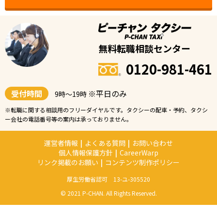
無料転職相談センター
0120-981-461
受付時間
※平日のみ
9時〜19時
※転職に関する相談用のフリーダイヤルです。タクシーの配車・予約、タクシ
ー会社の電話番号等の案内は承っておりません。
運営者情報
|
よくある質問
|
お問い合わせ
個人情報保護方針
|
CareerWarp
リンク掲載のお願い
|
コンテンツ制作ポリシー
厚生労働省認可 13-ユ-305520
© 2021 P-CHAN. All Rights Reserved.