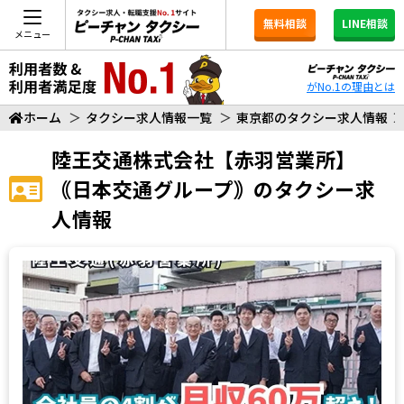
無料相談
LINE相談
メニュー
がNo.1の理由とは
ホーム
＞
タクシー求人情報一覧
＞
東京都のタクシー求人情報
陸王交通株式会社【⾚⽻営業所】
｟日本交通グループ｠
のタクシー求
人情報