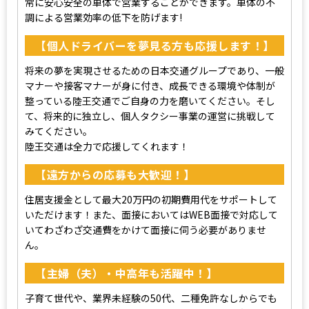
常に安心安全の車体で営業することができます。⾞体の不
調による営業効率の低下を防げます!
【個人ドライバーを夢見る方も応援します！】
将来の夢を実現させるための⽇本交通グループであり、一般
マナーや接客マナーが⾝に付き、成⻑できる環境や体制が
整っている陸王交通でご⾃⾝の⼒を磨いてください。そし
て、将来的に独⽴し、個⼈タクシー事業の運営に挑戦して
みてください。
陸王交通は全力で応援してくれます！
【遠方からの応募も大歓迎！】
住居支援金として最大20万円の初期費用代をサポートして
いただけます！また、面接においてはWEB面接で対応して
いてわざわざ交通費をかけて面接に伺う必要がありませ
ん。
【主婦（夫）・中高年も活躍中！】
子育て世代や、業界未経験の50代、二種免許なしからでも