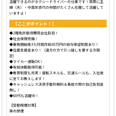
活躍できるのがタクシードライバーの仕事です！実際に主
婦（夫）・中高年世代の仲間がたくさん在籍して活躍して
いますよ！
【ここがポイント！】
◆2種免許取得費用会社負担！
◆社会保険完備！
◆乗務開始後3カ月間月給30万円の給与保証制度あり！
◆住居支援金あり！（遠方の方で引っ越しを要する方限
定）
◆マイカー通勤OK！
◆有給休暇取得可能！
◆教育制度も充実！運転スキルも、交通ルールも、入社後
に全てお教えします！
◆キャッシュレス決済手数料無料＆事故の際の自己負担金
無し！
◆60代も活躍中！
【受動喫煙対策】
車内禁煙