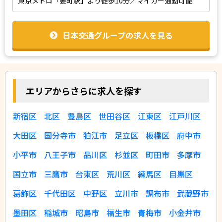
東京メトロ「要町駅」より徒歩10分／マイカー通勤可能
日本交通グループの求人を見る
エリアからさらに求人を探す
新宿区
北区
豊島区
世田谷区
江東区
江戸川区
大田区
国分寺市
狛江市
足立区
板橋区
府中市
小平市
八王子市
品川区
杉並区
町田市
多摩市
国立市
三鷹市
台東区
荒川区
練馬区
目黒区
葛飾区
千代田区
中野区
立川市
調布市
武蔵野市
墨田区
稲城市
昭島市
福生市
青梅市
小金井市