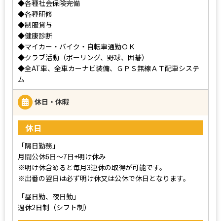
◆各種社会保険完備
◆各種研修
◆制服貸与
◆健康診断
◆マイカー・バイク・自転車通勤ＯＫ
◆クラブ活動（ボーリング、野球、囲碁）
◆全AT車、全車カーナビ装備、ＧＰＳ無線ＡＴ配車システ
ム
休日・休暇
休日
「隔日勤務」
月間公休6日～7日+明け休み
※明け休含めると毎月3連休の取得が可能です。
※出番の翌日は必ず明け休又は公休で休日となります。
「昼日勤、夜日勤」
週休2日制（シフト制）