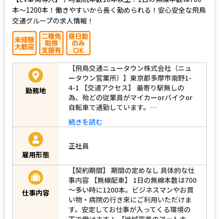
本～1200本！働きやすいから長く勤められる！安心安全な飛鳥
交通グループの求人情報！
【飛鳥交通ニュータウン株式会社（ニュ
ータウン営業所）】東京都多摩市南野1-
4-1 【交通アクセス】 最寄り駅無しの
勤務地
為、殆どの従業員がマイカーorバイクor
自転車で通勤しています。…
続きを読む
正社員
雇用形態
【契約期間】 期間の定めなし 具体的な仕
事内容 【無線配車】 1日の無線本数は700
～多い時に1200本。ビジネスマンやお買
仕事内容
い物・病院の行き来にご利用いただけま
す。安定してお仕事が入ってくる環境の
下で働けます！ 【地域密着のアットホー