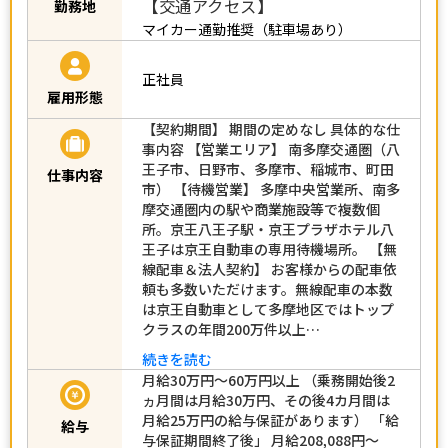
【交通アクセス】
勤務地
マイカー通勤推奨（駐車場あり）
正社員
雇用形態
【契約期間】 期間の定めなし 具体的な仕
事内容 【営業エリア】 南多摩交通圏（八
王子市、日野市、多摩市、稲城市、町田
仕事内容
市） 【待機営業】 多摩中央営業所、南多
摩交通圏内の駅や商業施設等で複数個
所。京王八王子駅・京王プラザホテル八
王子は京王自動車の専用待機場所。 【無
線配車＆法人契約】 お客様からの配車依
頼も多数いただけます。無線配車の本数
は京王自動車として多摩地区ではトップ
クラスの年間200万件以上…
続きを読む
月給30万円～60万円以上 （乗務開始後2
ヵ月間は月給30万円、その後4カ月間は
月給25万円の給与保証があります） 「給
給与
与保証期間終了後」 月給208,088円～