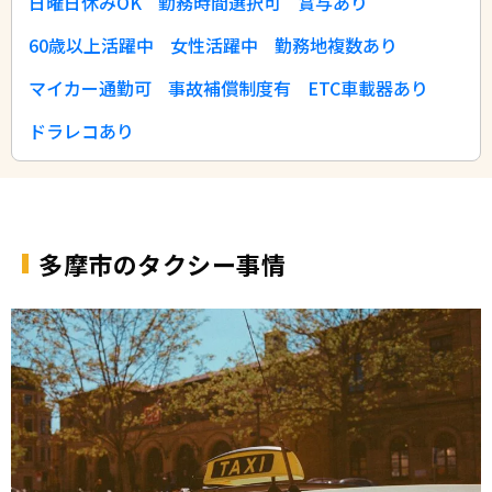
日曜日休みOK
勤務時間選択可
賞与あり
60歳以上活躍中
女性活躍中
勤務地複数あり
マイカー通勤可
事故補償制度有
ETC車載器あり
ドラレコあり
多摩市のタクシー事情