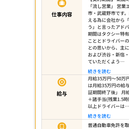
「流し営業」 営業
市・武蔵野市です
仕事内容
える為に会社から
う」と言ったアド
期間はタクシー特
こととドライバー
との思いから、主
および渋谷・新宿
ていただくよう…
続きを読む
月給35万円～50万
は月給35万円の給
証期間終了後」 月給2
給与
＋諸手当(残業1.5
以上ドライバーは…
続きを読む
普通自動車免許を取