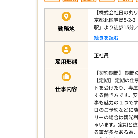
【株式会社日の丸
京都北区豊島5-2-3
駅」より徒歩15分
勤務地
続きを読む
正社員
雇用形態
【契約期間】 期間
【定期】 定期の仕
トを受けたり、専
仕事内容
する働き方です。
事も魅力の１つです
日のご予約などに
リーの場合は観光
ゃいます。定期と違
る事が多々ある為