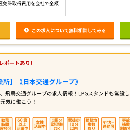
種免許取得費用を会社で全額
この求人について無料相談してみる
レポートあり!
業所】｟日本交通グループ｠
、飛鳥交通グループの求人情報！LPGスタンドも常設
く元気に働こう！