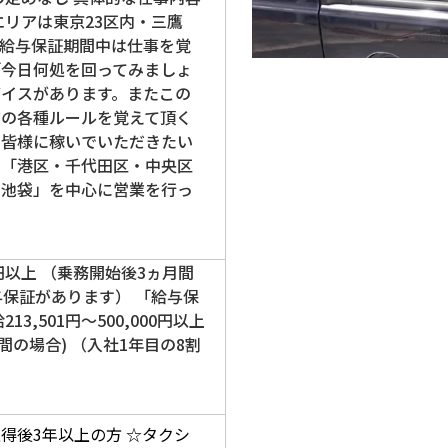
エリアは東京23区内・三鷹
。給与保証期間中は仕事を覚
「今日何処を回ってみましょ
バイスがあります。またこの
有の各種ルールを覚えて頂く
の皆様に稼いでいただきたい
に「港区・千代田区・中央区
・池袋」を中心に営業を行っ
円以上 （乗務開始後3ヵ月間
与保証があります） 「給与保
13,501円～500,000円以上
時間の場合) （入社1年目の8割
得後3年以上の方
☆タクシ