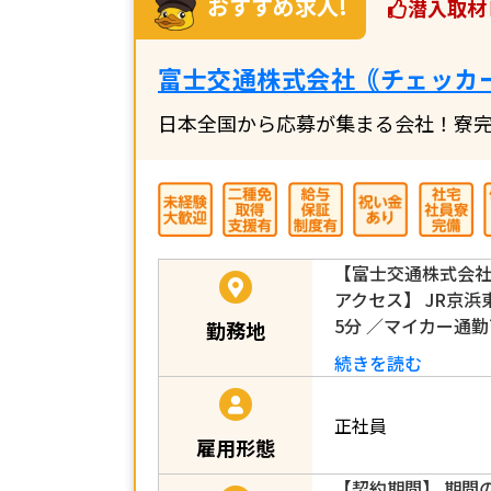
おすすめ求人!
潜入取材
富士交通株式会社｟チェッカ
日本全国から応募が集まる会社！寮完
【富士交通株式会社
アクセス】 JR京
5分 ／マイカー通
勤務地
続きを読む
正社員
雇用形態
【契約期間】 期間