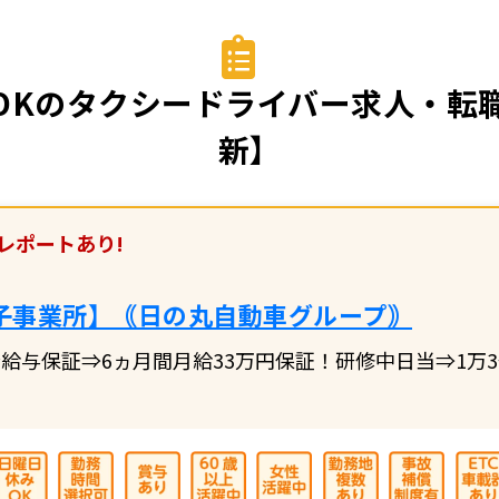
Kのタクシードライバー求人・転職
新】
レポートあり!
子事業所】｟日の丸自動車グループ｠
給与保証⇒6ヵ月間月給33万円保証！研修中日当⇒1万3