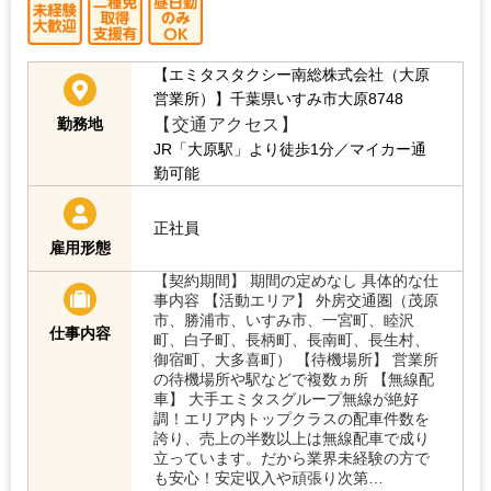
【エミタスタクシー南総株式会社（大原
営業所）】
千葉県いすみ市大原8748
【交通アクセス】
勤務地
JR「大原駅」より徒歩1分／マイカー通
勤可能
正社員
雇用形態
【契約期間】 期間の定めなし 具体的な仕
事内容 【活動エリア】 外房交通圏（茂原
市、勝浦市、いすみ市、一宮町、睦沢
仕事内容
町、白子町、長柄町、長南町、長生村、
御宿町、大多喜町） 【待機場所】 営業所
の待機場所や駅などで複数ヵ所 【無線配
車】 大手エミタスグループ無線が絶好
調！エリア内トップクラスの配車件数を
誇り、売上の半数以上は無線配車で成り
立っています。だから業界未経験の方で
も安心！安定収入や頑張り次第…