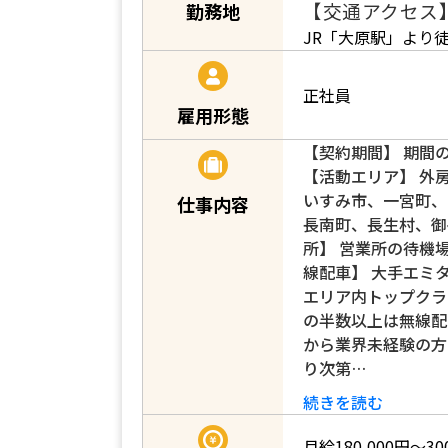
【交通アクセス
勤務地
JR「大原駅」より
正社員
雇用形態
【契約期間】 期間
【活動エリア】 外
いすみ市、一宮町、
仕事内容
長南町、長生村、御
所】 営業所の待機
線配車】 大手エミ
エリア内トップクラ
の半数以上は無線配
から業界未経験の方
り次第…
続きを読む
月給180,000円～30