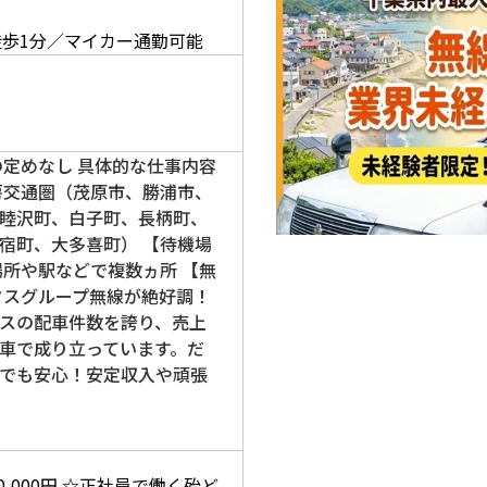
】
徒歩1分／マイカー通勤可能
の定めなし 具体的な仕事内容
房交通圏（茂原市、勝浦市、
睦沢町、白子町、長柄町、
宿町、大多喜町） 【待機場
場所や駅などで複数ヵ所 【無
タスグループ無線が絶好調！
スの配車件数を誇り、売上
車で成り立っています。だ
でも安心！安定収入や頑張
0,000円
☆正社員で働く殆ど