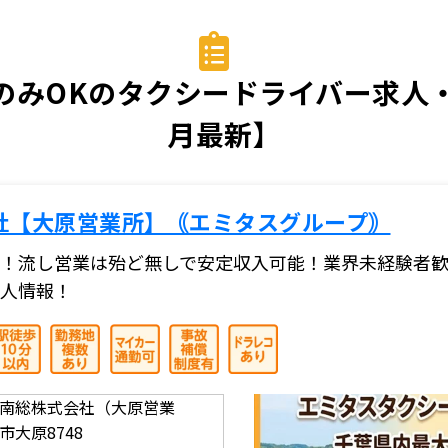
みOKのタクシードライバー求人・
月最新】
社【大原営業所】｟エミタスグループ｠
！流し営業は殆ど無しで安定収入可能！業界未経験者歓
人情報！
南総株式会社（大原営業
大原8748