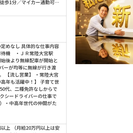
徒歩1分／マイカー通勤可…
の定めなし 具体的な仕事内容
庫待機 ・ＪＲ常陸大宮駅
開始後より無線配車が開始と
バーが均等に無線が行き渡
。 【流し営業】 ・常陸大宮
中高年も活躍中！】 子育て世
50代、二種免許なしからで
クシードライバーの仕事で
）・中高年世代の仲間がた
円以上 （月給20万円以上は安