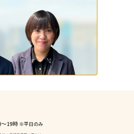
ー
時〜19時
※平日のみ