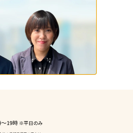
ー
時〜19時
※平日のみ