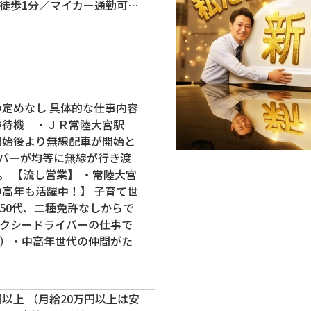
徒歩1分／マイカー通勤可…
の定めなし 具体的な仕事内容
庫待機 ・ＪＲ常陸大宮駅
開始後より無線配車が開始と
バーが均等に無線が行き渡
。 【流し営業】 ・常陸大宮
中高年も活躍中！】 子育て世
50代、二種免許なしからで
クシードライバーの仕事で
）・中高年世代の仲間がた
円以上 （月給20万円以上は安