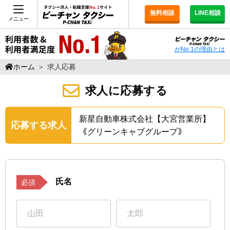
無料相談
LINE相談
メニュー
がNo.1の理由とは
ホーム
＞
求人応募
求人に応募する
新星自動車株式会社【大宮営業所】
応募する求人
｟グリーンキャブグループ｠
氏名
必須