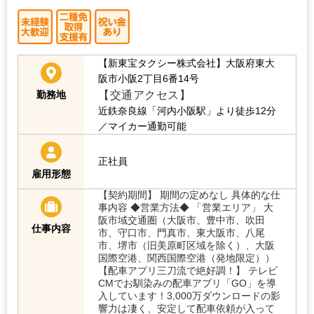
【新東宝タクシー株式会社】大阪府東大
阪市小阪2丁目6番14号
【交通アクセス】
勤務地
近鉄奈良線「河内小阪駅」より徒歩12分
／マイカー通勤可能
正社員
雇用形態
【契約期間】 期間の定めなし 具体的な仕
事内容 ◆営業方法◆ 「営業エリア」 大
阪市域交通圏（大阪市、豊中市、吹田
仕事内容
市、守口市、門真市、東大阪市、八尾
市、堺市（旧美原町区域を除く）、大阪
国際空港、関西国際空港（発地限定））
【配車アプリ三刀流で絶好調！】 テレビ
CMでお馴染みの配車アプリ「GO」を導
入しています！3,000万ダウンロードの影
響力は凄く、安定して配車依頼が入って