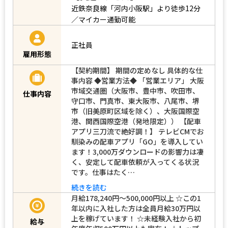
近鉄奈良線「河内小阪駅」より徒歩12分
／マイカー通勤可能
正社員
雇用形態
【契約期間】 期間の定めなし 具体的な仕
事内容 ◆営業方法◆ 「営業エリア」 大阪
市域交通圏（大阪市、豊中市、吹田市、
仕事内容
守口市、門真市、東大阪市、八尾市、堺
市（旧美原町区域を除く）、大阪国際空
港、関西国際空港（発地限定）） 【配車
アプリ三刀流で絶好調！】 テレビCMでお
馴染みの配車アプリ「GO」を導入してい
ます！3,000万ダウンロードの影響力は凄
く、安定して配車依頼が入ってくる状況
です。仕事はたく…
続きを読む
月給178,240円～500,000円以上 ☆この1
年以内に入社した方は全員月給30万円以
上を稼げています！ ☆未経験入社から初
給与