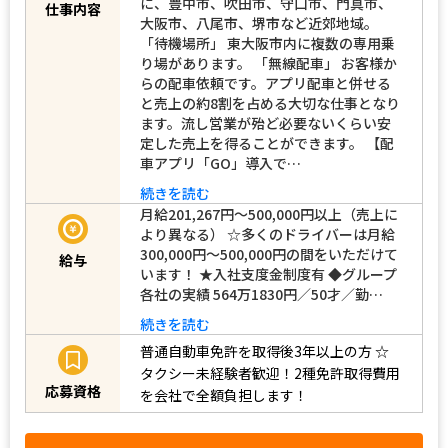
に、豊中市、吹田市、守口市、門真市、
仕事内容
大阪市、八尾市、堺市など近郊地域。
「待機場所」 東大阪市内に複数の専用乗
り場があります。 「無線配車」 お客様か
らの配車依頼です。アプリ配車と併せる
と売上の約8割を占める大切な仕事となり
ます。流し営業が殆ど必要ないくらい安
定した売上を得ることができます。 【配
車アプリ「GO」導入で…
続きを読む
月給201,267円～500,000円以上（売上に
より異なる） ☆多くのドライバーは月給
300,000円～500,000円の間をいただけて
給与
います！ ★入社支度金制度有 ◆グループ
各社の実績 564万1830円／50才／勤…
続きを読む
普通自動車免許を取得後3年以上の方
☆
タクシー未経験者歓迎！2種免許取得費用
応募資格
を会社で全額負担します！