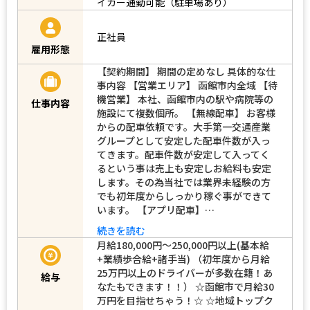
イカー通勤可能（駐車場あり）
正社員
雇用形態
【契約期間】 期間の定めなし 具体的な仕
事内容 【営業エリア】 函館市内全域 【待
機営業】 本社、函館市内の駅や病院等の
仕事内容
施設にて複数個所。 【無線配車】 お客様
からの配車依頼です。大手第一交通産業
グループとして安定した配車件数が入っ
てきます。配車件数が安定して入ってく
るという事は売上も安定しお給料も安定
します。その為当社では業界未経験の方
でも初年度からしっかり稼ぐ事ができて
います。 【アプリ配車】…
続きを読む
月給180,000円～250,000円以上(基本給
+業績歩合給+諸手当) （初年度から月給
25万円以上のドライバーが多数在籍！あ
給与
なたもできます！！） ☆函館市で月給30
万円を目指せちゃう！☆ ☆地域トップク