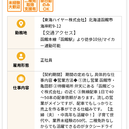
【東海ハイヤー株式会社】北海道函館市
海岸町9-12
【交通アクセス】
勤務地
函館本線「函館駅」より徒歩10分/マイカ
ー通勤可能
正社員
雇用形態
【契約期間】 期間の定めなし 具体的な仕
事内容 ◆営業方法◆ ①流し営業 函館市・
亀田郡 ②待機場所 弁天にある「函館どっ
仕事内容
ぐ株式会社」の近く ③無線配車 1日で40
～50本の配車依頼があります。流しの営
業がメインですが、配車でもしっかりと
売上を作る事ができる仕組みです。 【主
婦（夫）・中高年も活躍中！】 子育て世
代や、業界未経験の50代、二種免許なし
からでも活躍できるのがタクシードライ