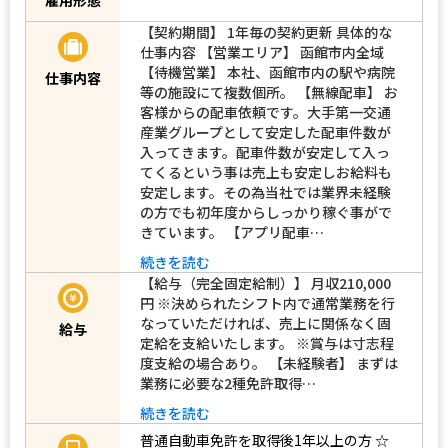
【契約期間】 1年毎の契約更新 具体的な
仕事内容 【営業エリア】 函館市内全域
【待機営業】 本社、函館市内の駅や病院
仕事内容
等の施設にて複数個所。 【無線配車】 お
客様からの配車依頼です。大手第一交通
産業グループとして安定した配車件数が
入ってきます。配車件数が安定して入っ
てくるという事は売上も安定しお給料も
安定します。その為当社では業界未経験
の方でも初年度からしっかり稼ぐ事がで
きています。 【アプリ配車…
続きを読む
【給与（完全固定給制）】 月収210,000
円 ※決められたシフト内で通常業務を行
なっていただければ、売上に関係なく固
給与
定給を支給いたします。 ※賞与は寸志程
度支給の場合あり。 【未経験者】 まずは
業務に必要な2種免許取得…
続きを読む
普通自動車免許を取得後1年以上の方
☆