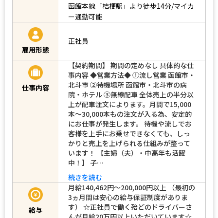
函館本線「桔梗駅」より徒歩14分/マイカ
ー通勤可能
正社員
雇用形態
【契約期間】 期間の定めなし 具体的な仕
事内容 ◆営業方法◆ ①流し営業 函館市・
北斗市 ②待機場所 函館市・北斗市の病
仕事内容
院・ホテル ③無線配車 全体売上の半分以
上が配車注文によります。月間で15,000
本～30,000本もの注文が入る為、安定的
にお仕事が発生します。 待機や流しでお
客様を上手にお乗せできなくても、しっ
かりと売上を上げられる仕組みが整って
います！ 【主婦（夫）・中高年も活躍
中！】 子…
続きを読む
月給140,462円～200,000円以上 （最初の
3ヵ月間は安心の給与保証制度がありま
す） ☆正社員で働く殆どのドライバーさ
給与
んが月給20万円以上いただいています☆