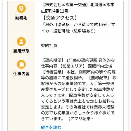
【株式会社函館第一交通】北海道函館市
広野町4番11号
【交通アクセス】
勤務地
「湯の川温泉駅」から徒歩で約15分／マ
イカー通勤可能（駐車場あり）
契約社員
雇用形態
【契約期間】 1年毎の契約更新 具体的な
仕事内容 【営業エリア】 函館市内全域
【待機営業】 本社、函館市内の駅や病院
仕事内容
等の施設にて複数個所。 【無線配車】 お
客様からの配車依頼です。大手第一交通
産業グループとして安定した配車件数が
入ってきます。配車件数が安定して入っ
てくるという事は売上も安定しお給料も
安定します。その為当社では業界未経験
の方でも初年度からしっかり稼ぐ事がで
きています。 【アプリ配車…
続きを読む