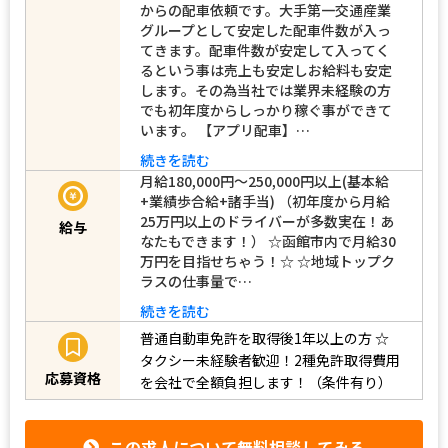
からの配車依頼です。大手第一交通産業
グループとして安定した配車件数が入っ
てきます。配車件数が安定して入ってく
るという事は売上も安定しお給料も安定
します。その為当社では業界未経験の方
でも初年度からしっかり稼ぐ事ができて
います。 【アプリ配車】…
続きを読む
月給180,000円～250,000円以上(基本給
+業績歩合給+諸手当) （初年度から月給
25万円以上のドライバーが多数実在！あ
給与
なたもできます！） ☆函館市内で月給30
万円を目指せちゃう！☆ ☆地域トップク
ラスの仕事量で…
続きを読む
普通自動車免許を取得後1年以上の方
☆
タクシー未経験者歓迎！2種免許取得費用
応募資格
を会社で全額負担します！（条件有り）
この求人について無料相談してみる