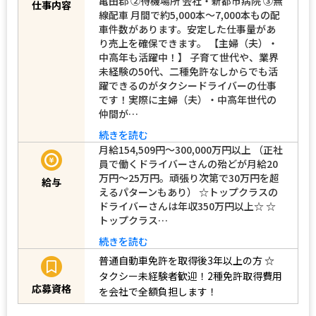
亀田郡 ②待機場所 会社・新都市病院 ③無
仕事内容
線配車 月間で約5,000本～7,000本もの配
車件数があります。安定した仕事量があ
り売上を確保できます。 【主婦（夫）・
中高年も活躍中！】 子育て世代や、業界
未経験の50代、二種免許なしからでも活
躍できるのがタクシードライバーの仕事
です！実際に主婦（夫）・中高年世代の
仲間が…
続きを読む
月給154,509円～300,000万円以上 （正社
員で働くドライバーさんの殆どが月給20
万円～25万円。頑張り次第で30万円を超
給与
えるパターンもあり） ☆トップクラスの
ドライバーさんは年収350万円以上☆ ☆
トップクラス…
続きを読む
普通自動車免許を取得後3年以上の方
☆
タクシー未経験者歓迎！2種免許取得費用
応募資格
を会社で全額負担します！