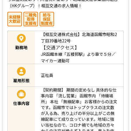
（HKグループ）！相互交通の求人情報！
【相互交通株式会社】北海道函館市昭和2
丁目39番地22号
【交通アクセス】
勤務地
JR函館本線「五稜郭駅」より車で５分／
マイカー通勤可
正社員
雇用形態
【契約期間】 期間の定めなし 具体的な仕
事内容 「流し営業」 函館市内 「待機場
所」 本社 「無線配車」 お客様からの注文
仕事内容
です。函館市ではトップクラスの注文数
が入る為、売り上げの半分以上がこの無
線配車にて成り立っています。地域に強
い当社なので、コロナ禍でも地域の方々
からの注文が絶えず入ります。売上を作