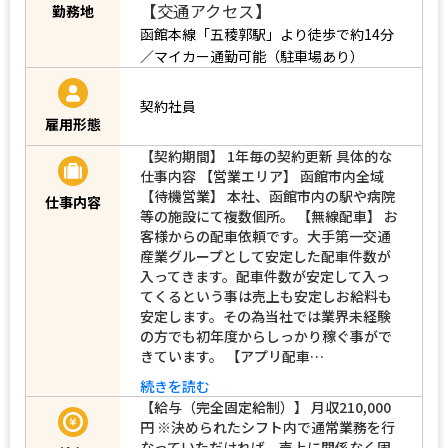
【交通アクセス】
勤務地
函館本線「五稜郭駅」より徒歩で約14分
／マイカー通勤可能（駐車場あり）
契約社員
雇用形態
【契約期間】 1年毎の契約更新 具体的な
仕事内容 【営業エリア】 函館市内全域
【待機営業】 本社、函館市内の駅や病院
仕事内容
等の施設にて複数個所。 【無線配車】 お
客様からの配車依頼です。大手第一交通
産業グループとして安定した配車件数が
入ってきます。配車件数が安定して入っ
てくるという事は売上も安定しお給料も
安定します。その為当社では業界未経験
の方でも初年度からしっかり稼ぐ事がで
きています。 【アプリ配車…
続きを読む
【給与（完全固定給制）】 月収210,000
円 ※決められたシフト内で通常業務を行
なっていただければ、売上に関係なく固