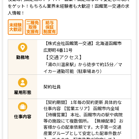
をゲット！もちろん業界未経験者も大歓迎！函館第一交通の求
人情報！
【株式会社函館第一交通】北海道函館市
広野町4番11号
【交通アクセス】
勤務地
「湯の川温泉駅」から徒歩で約15分／マ
イカー通勤可能（駐車場あり）
契約社員
雇用形態
【契約期間】 1年毎の契約更新 具体的な
仕事内容 【営業エリア】 函館市内全域
【待機営業】 本社、函館市内の駅や病院
仕事内容
等の施設にて複数個所。 【無線配車】 お
客様からの配車依頼です。大手第一交通
産業グループとして安定した配車件数が