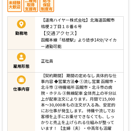
【道南ハイヤー株式会社】北海道函館市
桔梗２丁目１８番６号
【交通アクセス】
勤務地
函館本線「桔梗駅」より徒歩14分/マイカ
ー通勤可能
正社員
雇用形態
【契約期間】 期間の定めなし 具体的な仕
事内容 ◆営業方法◆ ①流し営業 函館市・
北斗市 ②待機場所 函館市・北斗市の病
仕事内容
院・ホテル ③無線配車 全体売上の半分以
上が配車注文によります。月間で15,000
本～30,000本もの注文が入る為、安定的
にお仕事が発生します。 待機や流しでお
客様を上手にお乗せできなくても、しっ
かりと売上を上げられる仕組みが整って
います！ 【主婦（夫）・中高年も活躍