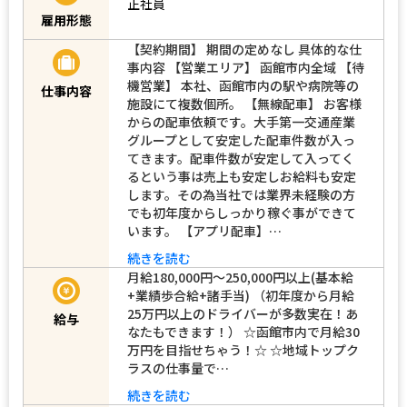
正社員
雇用形態
【契約期間】 期間の定めなし 具体的な仕
事内容 【営業エリア】 函館市内全域 【待
機営業】 本社、函館市内の駅や病院等の
仕事内容
施設にて複数個所。 【無線配車】 お客様
からの配車依頼です。大手第一交通産業
グループとして安定した配車件数が入っ
てきます。配車件数が安定して入ってく
るという事は売上も安定しお給料も安定
します。その為当社では業界未経験の方
でも初年度からしっかり稼ぐ事ができて
います。 【アプリ配車】…
続きを読む
月給180,000円～250,000円以上(基本給
+業績歩合給+諸手当) （初年度から月給
25万円以上のドライバーが多数実在！あ
給与
なたもできます！） ☆函館市内で月給30
万円を目指せちゃう！☆ ☆地域トップク
ラスの仕事量で…
続きを読む