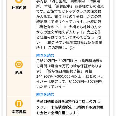
事内容 「流し営業」 函館市内 「待機場
所」 本社 「無線配車」 お客様からの注文
仕事内容
です。函館市ではトップクラスの注文数
が入る為、売り上げの半分以上がこの無
線配車にて成り立っています。地域に強
い当社なので、コロナ禍でも地域の方々
からの注文が絶えず入ります。売上を作
る仕組みはできていますのでご安心下さ
い。 【働きやすい職場認証制度認証事業
所！】 この制度は、[1…
続きを読む
月給20万円～30万円以上 （乗務開始後6
ヵ月間は月給20万円の給与保証がありま
す） 「給与保証期間終了後」 月給
給与
144,907円～300,000円以上 （殆どのドラ
イバーは安定して月給20万円～30万円を
いただけていま…
続きを読む
普通自動車免許を取得後3年以上の方
☆
タクシー未経験者歓迎！2種免許取得費用
応募資格
を会社で全額負担します！