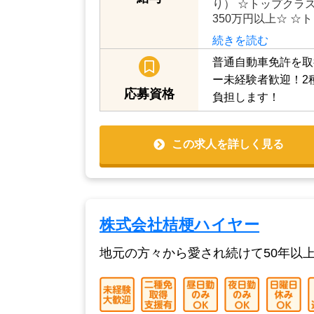
くドライバーさんの
円。頑張り次第で3
給与
り） ☆トップクラ
350万円以上☆ ☆
続きを読む
普通自動車免許を取
ー未経験者歓迎！2
応募資格
負担します！
この求人を詳しく見る
株式会社桔梗ハイヤー
地元の方々から愛され続けて50年以