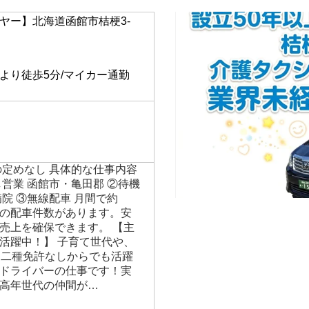
ヤー】北海道函館市桔梗3-
】
より徒歩5分/マイカー通勤
の定めなし 具体的な仕事内容
営業 函館市・亀田郡 ②待機
院 ③無線配車 月間で約
0本もの配車件数があります。安
売上を確保できます。 【主
活躍中！】 子育て世代や、
、二種免許なしからでも活躍