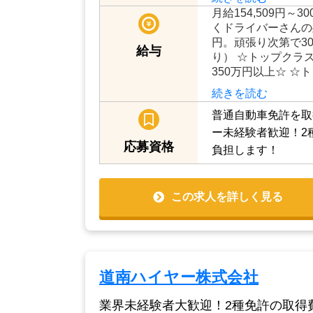
できるのがタクシー
際に主婦（夫）・中
続きを読む
月給154,509円～3
くドライバーさんの
円。頑張り次第で3
給与
り） ☆トップクラ
350万円以上☆ ☆
続きを読む
普通自動車免許を取
ー未経験者歓迎！2
応募資格
負担します！
この求人を詳しく見る