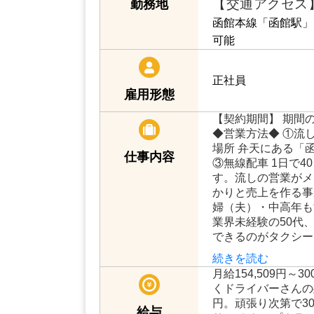
【交通アクセス
勤務地
函館本線「函館駅」
可能
正社員
雇用形態
【契約期間】 期間
◆営業方法◆ ①流し
場所 弁天にある「
仕事内容
③無線配車 1日で4
す。流しの営業がメ
かりと売上を作る事
婦（夫）・中高年も
業界未経験の50代
できるのがタクシー
続きを読む
月給154,509円～3