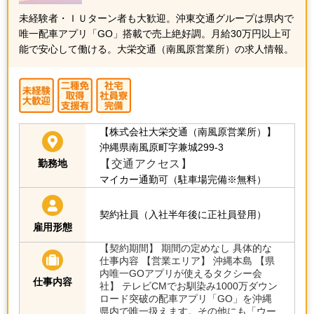
未経験者・ＩＵターン者も大歓迎。沖東交通グループは県内で
唯一配車アプリ「GO」搭載で売上絶好調。月給30万円以上可
能で安心して働ける。大栄交通（南風原営業所）の求人情報。
【株式会社大栄交通（南風原営業所）】
沖縄県南風原町字兼城299-3
【交通アクセス】
勤務地
マイカー通勤可（駐車場完備※無料）
契約社員（入社半年後に正社員登用）
雇用形態
【契約期間】 期間の定めなし 具体的な
仕事内容 【営業エリア】 沖縄本島 【県
内唯一GOアプリが使えるタクシー会
仕事内容
社】 テレビCMでお馴染み1000万ダウン
ロード突破の配車アプリ「GO」を沖縄
県内で唯一扱えます。その他にも「ウー