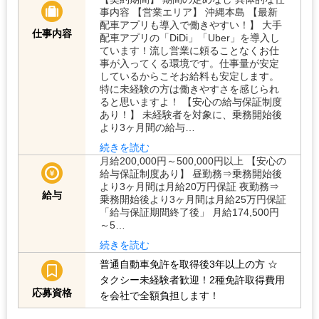
事内容 【営業エリア】 沖縄本島 【最新
配車アプリも導入で働きやすい！】 大手
仕事内容
配車アプリの「DiDi」「Uber」を導入し
ています！流し営業に頼ることなくお仕
事が入ってくる環境です。仕事量が安定
しているからこそお給料も安定します。
特に未経験の方は働きやすさを感じられ
ると思いますよ！ 【安心の給与保証制度
あり！】 未経験者を対象に、乗務開始後
より3ヶ月間の給与…
続きを読む
月給200,000円～500,000円以上 【安心の
給与保証制度あり】 昼勤務⇒乗務開始後
より3ヶ月間は月給20万円保証 夜勤務⇒
給与
乗務開始後より3ヶ月間は月給25万円保証
「給与保証期間終了後」 月給174,500円
～5…
続きを読む
普通自動車免許を取得後3年以上の方
☆
タクシー未経験者歓迎！2種免許取得費用
応募資格
を会社で全額負担します！