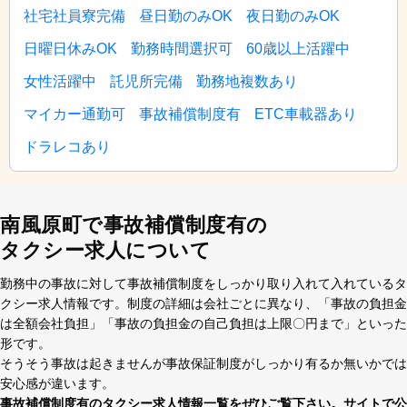
社宅社員寮完備
昼日勤のみOK
夜日勤のみOK
日曜日休みOK
勤務時間選択可
60歳以上活躍中
女性活躍中
託児所完備
勤務地複数あり
マイカー通勤可
事故補償制度有
ETC車載器あり
ドラレコあり
南風原町で事故補償制度有の
タクシー求人について
勤務中の事故に対して事故補償制度をしっかり取り⼊れて⼊れているタ
クシー求⼈情報です。制度の詳細は会社ごとに異なり、「事故の負担⾦
は全額会社負担」「事故の負担⾦の⾃⼰負担は上限〇円まで」といった
形です。
そうそう事故は起きませんが事故保証制度がしっかり有るか無いかでは
安⼼感が違います。
事故補償制度有のタクシー求⼈情報⼀覧をぜひご覧下さい。サイトで公