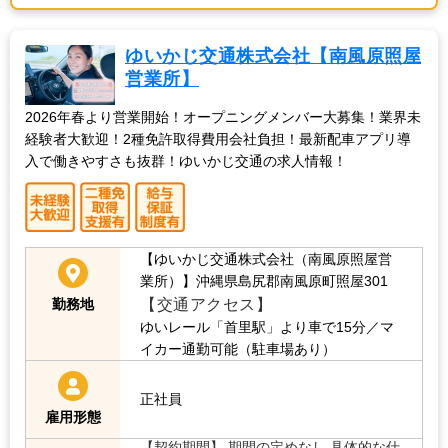
ゆいかじ交通株式会社【南風原照屋
営業所】
2026年春より営業開始！オープニングメンバー大募集！業界未
経験者大歓迎！2種免許取得費用会社負担！最新配車アプリ導
入で働きやすさも抜群！ゆいかじ交通の求人情報！
【ゆいかじ交通株式会社（南風原照屋営
業所）】沖縄県島尻郡南風原町照屋301
【交通アクセス】
勤務地
ゆいレール「首里駅」より車で15分／マ
イカー通勤可能（駐車場あり）
正社員
雇用形態
【契約期間】 期間の定めなし 具体的な仕