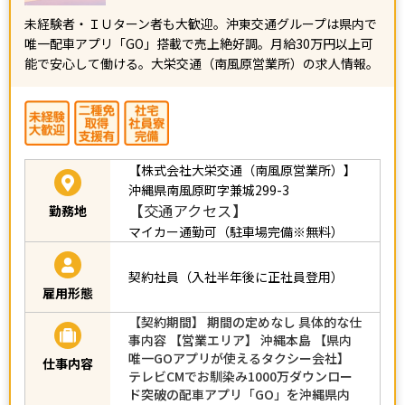
未経験者・ＩＵターン者も大歓迎。沖東交通グループは県内で
唯一配車アプリ「GO」搭載で売上絶好調。月給30万円以上可
能で安心して働ける。大栄交通（南風原営業所）の求人情報。
【株式会社大栄交通（南風原営業所）】
沖縄県南風原町字兼城299-3
【交通アクセス】
勤務地
マイカー通勤可（駐車場完備※無料）
契約社員（入社半年後に正社員登用）
雇用形態
【契約期間】 期間の定めなし 具体的な仕
事内容 【営業エリア】 沖縄本島 【県内
唯一GOアプリが使えるタクシー会社】
仕事内容
テレビCMでお馴染み1000万ダウンロー
ド突破の配車アプリ「GO」を沖縄県内