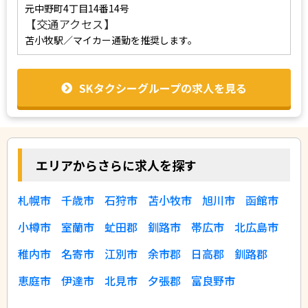
元中野町4丁目14番14号
【交通アクセス】
苫小牧駅／マイカー通勤を推奨します。
SKタクシーグループの求人を見る
エリアからさらに求人を探す
札幌市
千歳市
石狩市
苫小牧市
旭川市
函館市
小樽市
室蘭市
虻田郡
釧路市
帯広市
北広島市
稚内市
名寄市
江別市
余市郡
日高郡
釧路郡
恵庭市
伊達市
北見市
夕張郡
富良野市