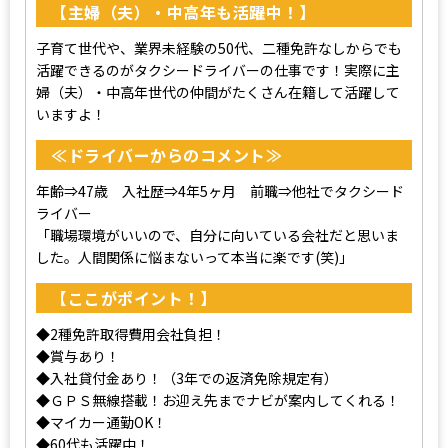
【主婦（夫）・中高年も活躍中！】
子育て世代や、業界未経験の50代、二種免許なしからでも
活躍できるのがタクシードライバーの仕事です！実際に主
婦（夫）・中高年世代の仲間がたくさん在籍して活躍して
いますよ！
≪ドライバーからのコメント≫
年齢⇒47歳 入社歴⇒4年5ヶ月 前職⇒他社でタクシード
ライバー
「職場環境がいいので、自分に向いている会社だと思いま
した。人間関係に悩まないって本当に楽です(笑)」
【ここがポイント！】
◆2種免許取得費用会社負担！
◆賞与あり！
◆入社貸付金あり！（3年での返済免除規定有）
◆ＧＰＳ無線搭載！お迎え先までナビが案内してくれる！
◆マイカー通勤OK！
◆60代も活躍中！