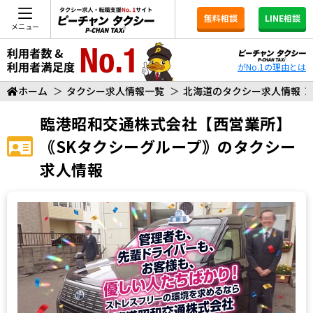
無料相談
LINE相談
メニュー
がNo.1の理由とは
ホーム
＞
タクシー求人情報一覧
＞
北海道のタクシー求人情報
臨港昭和交通株式会社【西営業所】
｟SKタクシーグループ｠
のタクシー
求人情報