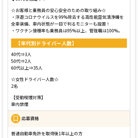
☆お客様と乗務員の安心安全のための取り組み☆
・浮遊コロナウイルスを99%除去する高性能空気清浄機を
全車装備、車内状態が一目で判るモニターも設置！
・ワクチン接種率も乗務員は95%以上、管理職は100%。
【年代別ドライバー人数】
40代⇒3人
50代⇒2人
60代以上⇒35人
☆女性ドライバー人数☆
2名
【受動喫煙対策】
車内禁煙
応募資格
普通自動車免許を取得後1年以上の方