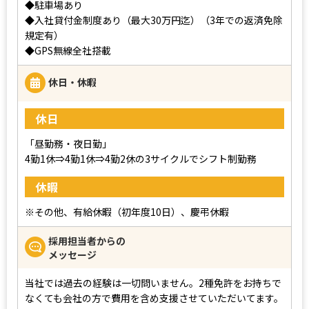
◆駐車場あり
◆入社貸付金制度あり（最大30万円迄）（3年での返済免除
規定有）
◆GPS無線全社搭載
休日・休暇
休日
「昼勤務・夜日勤」
4勤1休⇒4勤1休⇒4勤2休の3サイクルでシフト制勤務
休暇
※その他、有給休暇（初年度10日）、慶弔休暇
採用担当者からの
メッセージ
当社では過去の経験は一切問いません。2種免許をお持ちで
なくても会社の方で費用を含め支援させていただいてます。