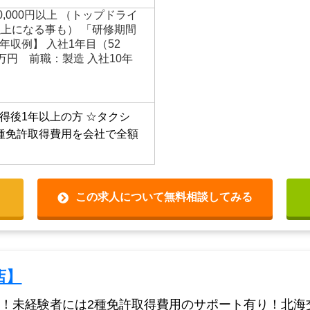
・中高年も活躍中！】 子育て
の50代、二種免許なしから
タクシードライバーの仕事
00,000円以上 （トップドライ
以上になる事も） 「研修期間
 【年収例】 入社1年目（52
万円 前職：製造 入社10年
得後1年以上の方
☆タクシ
種免許取得費用を会社で全額
この求人について無料相談してみる