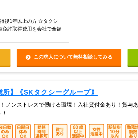
 【年収例】 入社1年目（52
万円 前職：製造 入社10年
得後1年以上の方
☆タクシ
種免許取得費用を会社で全額
この求人について無料相談してみる
業所】｟SKタクシーグループ｠
！ノンストレスで働ける環境！入社貸付金あり！賞与あ
う！