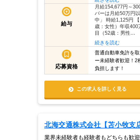
す。 【主婦（夫）
世代や、業界未経験
でも活躍できるのが
で…
続きを読む
月給154,677円～3
バーは月給50万円
中」 時給1,125円
給与
歳：女性）年収400
目（52歳：男性…
続きを読む
普通自動車免許を取
ー未経験者歓迎！2
応募資格
負担します！
この求人を詳しく見る