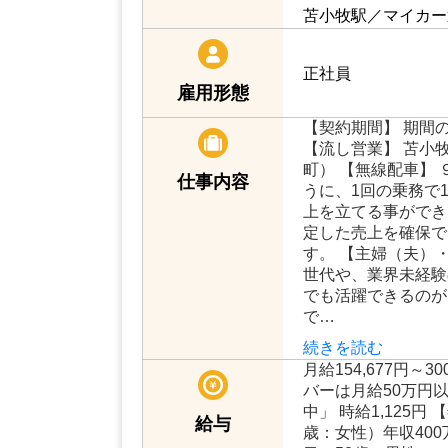
苫小牧駅／マイカー
正社員
雇用形態
【契約期間】 期間
【流し営業】 苫小
町） 【無線配車】 
仕事内容
うに、1回の乗務で
上を立てる事ができ
定した売上を確保で
す。 【主婦（夫）
世代や、業界未経験
でも活躍できるのが
で…
続きを読む
月給154,677円～3
バーは月給50万円