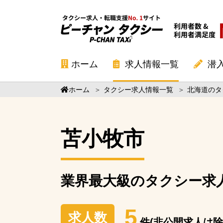
ホーム
求人情報一覧
潜
ホーム
＞
タクシー求人情報一覧
＞
北海道のタ
苫小牧市
業界最大級の
タクシー求
5
求人数