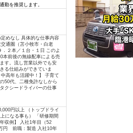
通勤を推奨します。
の定めなし 具体的な仕事内容
牧交通圏（苫小牧市・白老
９．２本／１台・１日 このよ
10本前後の無線配車による売
ます。流し営業以外でも安
きる仕組みができていま
・中高年も活躍中！】 子育て
の50代、二種免許なしから
タクシードライバーの仕事
00,000円以上 （トップドライ
以上になる事も） 「研修期間