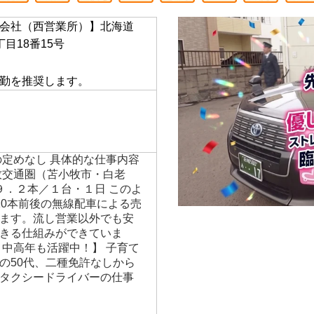
会社（西営業所）】北海道
目18番15号
】
勤を推奨します。
の定めなし 具体的な仕事内容
牧交通圏（苫小牧市・白老
９．２本／１台・１日 このよ
10本前後の無線配車による売
ます。流し営業以外でも安
きる仕組みができていま