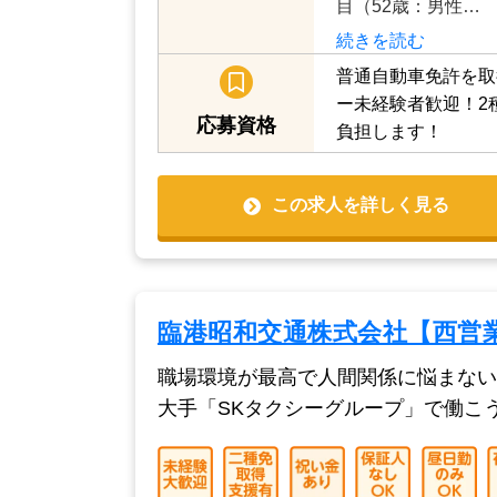
中」 時給1,125円
給与
歳：女性）年収400
目（52歳：男性…
続きを読む
普通自動車免許を取
ー未経験者歓迎！2
応募資格
負担します！
この求人を詳しく見る
臨港昭和交通株式会社【西営
職場環境が最高で人間関係に悩まない
大手「SKタクシーグループ」で働こ