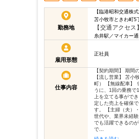
【臨港昭和交通株式
苫小牧市ときわ町5丁
【交通アクセス
勤務地
糸井駅／マイカー通
正社員
雇用形態
【契約期間】 期間
【流し営業】 苫小
町） 【無線配車】 
仕事内容
うに、1回の乗務で
上を立てる事ができ
定した売上を確保で