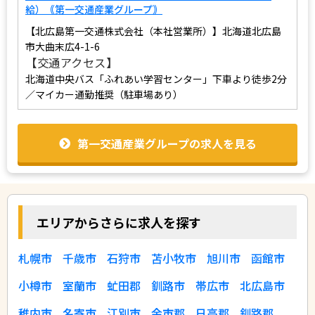
給）｟第一交通産業グループ｠
【北広島第一交通株式会社（本社営業所）】北海道北広島
市大曲末広4-1-6
【交通アクセス】
北海道中央バス「ふれあい学習センター」下車より徒歩2分
／マイカー通勤推奨（駐車場あり）
第一交通産業グループの求人を見る
エリアからさらに求人を探す
札幌市
千歳市
石狩市
苫小牧市
旭川市
函館市
小樽市
室蘭市
虻田郡
釧路市
帯広市
北広島市
稚内市
名寄市
江別市
余市郡
日高郡
釧路郡