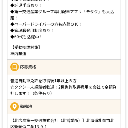
◆託児手当あり！
◆第一交通産業グループ専用配車アプリ「モタク」も大活
躍！
◆ペーパードライバーの方も応募ＯＫ！
◆管理職登用制度あり！
◆60代も活躍中！
【受動喫煙対策】
車内禁煙
応募資格
普通自動車免許を取得後1年以上の方
☆タクシー未経験者歓迎！2種免許取得費用を会社で全額負
担します！（条件有り）
勤務地
【北広島第一交通株式会社（北営業所）】北海道札幌市北
区新琴似二条13-9-1