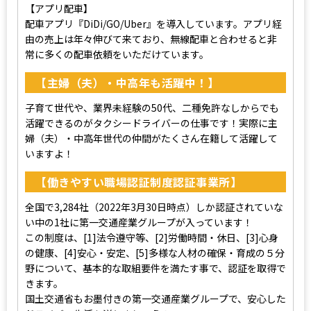
【アプリ配車】
配車アプリ『DiDi/GO/Uber』を導入しています。アプリ経
由の売上は年々伸びて来ており、無線配車と合わせると非
常に多くの配車依頼をいただけています。
【主婦（夫）・中高年も活躍中！】
子育て世代や、業界未経験の50代、二種免許なしからでも
活躍できるのがタクシードライバーの仕事です！実際に主
婦（夫）・中高年世代の仲間がたくさん在籍して活躍して
いますよ！
【働きやすい職場認証制度認証事業所】
全国で3,284社（2022年3月30日時点）しか認証されていな
い中の1社に第一交通産業グループが入っています！
この制度は、[1]法令遵守等、[2]労働時間・休日、[3]心身
の健康、[4]安心・安定、[5]多様な人材の確保・育成の５分
野について、基本的な取組要件を満たす事で、認証を取得で
きます。
国土交通省もお墨付きの第一交通産業グループで、安心した