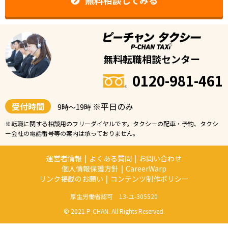
無料相談してみる
無料転職相談センター
0120-981-461
受付時間
※平日のみ
9時〜19時
※転職に関する相談用のフリーダイヤルです。タクシーの配車・予約、タクシ
ー会社の電話番号等の案内は承っておりません。
運営者情報
|
よくある質問
|
お問い合わせ
個人情報保護方針
|
CareerWarp
リンク掲載のお願い
|
コンテンツ制作ポリシー
厚生労働省認可 13-ユ-305520
© 2021 P-CHAN. All Rights Reserved.