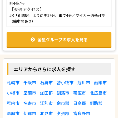
町4番7号
【交通アクセス】
JR「釧路駅」より徒歩17分、車で4分／マイカー通勤可能
（駐車場あり）
金星グループの求人を見る
エリアからさらに求人を探す
札幌市
千歳市
石狩市
苫小牧市
旭川市
函館市
小樽市
室蘭市
虻田郡
釧路市
帯広市
北広島市
稚内市
名寄市
江別市
余市郡
日高郡
釧路郡
恵庭市
伊達市
北見市
夕張郡
富良野市