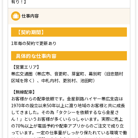
有り！】
仕事内容
【契約期間】
1年毎の契約で更新あり
具体的な仕事内容
【営業エリア】
帯広交通圏（帯広市、音更町、芽室町、幕別町（旧忠類村
区域を除く）、中札内村、更別村、池田町）
【無線配車】
お客様からの配車依頼です。金星釧路ハイヤー帯広支店は
1970年の設立以来50年以上に渡り地域のお客様と共に成長
してきました。その為「タクシーを依頼するなら金星さ
ん！」というお客様が多くいらっしゃいます。実際に売上
の70%以上が電話予約や配車アプリからのご注文で成り立
っています。一定の仕事量がしっかり保たれている環境で働