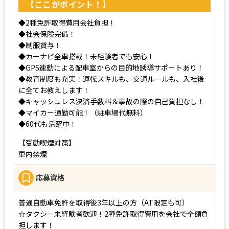
【ここがポイント！】
◆2種免許取得費用会社負担！
◆社会保険完備！
◆制服貸与！
◆カーナビ全車搭載！未経験者でも安心！
◆GPS連動による配車室からの目的地誘導サポートあり！
◆教育制度も充実！運転スキルも、交通ルールも、入社後
に全てお教えします！
◆キャッシュレス決済手数料＆事故の際の自己負担なし！
◆マイカー通勤可能！（駐車場代無料）
◆60代も活躍中！
【受動喫煙対策】
車内禁煙
応募資格
普通自動車免許を取得後3年以上の方（AT限定も可）
☆タクシー未経験者歓迎！2種免許取得費用を会社で全額負
担します！