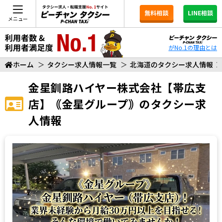
無料相談
LINE相談
メニュー
がNo.1の理由とは
ホーム
＞
タクシー求人情報一覧
＞
北海道のタクシー求人情報
金星釧路ハイヤー株式会社【帯広支
店】｟金星グループ｠
のタクシー求
人情報