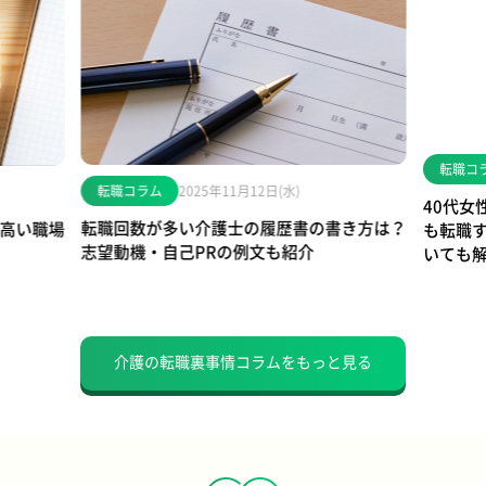
転職コ
転職コラム
2025年11月12日(水)
40代女
転職回数が多い介護士の履歴書の書き方は？
高い職場
も転職
志望動機・自己PRの例文も紹介
いても
介護の転職裏事情コラムをもっと見る