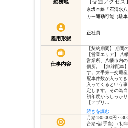
【交通アクセス
勤務地
京坂本線「石清水八
カー通勤可能（駐車
正社員
雇用形態
【契約期間】 期間
【営業エリア】 八幡
営業所、八幡市内の
仕事内容
個所。 【無線配車
す。大手第一交通産
配車件数が入ってき
入ってくるという事
定します。その為当
初年度からしっかり
【アプリ…
続きを読む
月給180,000円～3
合給+諸手当) （初