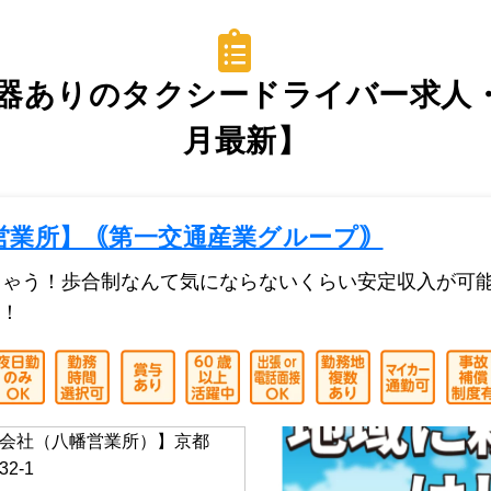
器ありのタクシードライバー求人・
月最新】
営業所】｟第一交通産業グループ｠
ちゃう！歩合制なんて気にならないくらい安定収入が可
！
会社（八幡営業所）】京都
2-1