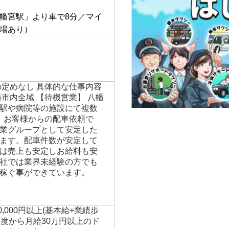
】
幡宮駅」より車で8分／マイ
場あり）
の定めなし 具体的な仕事内容
市内全域 【待機営業】 八幡
駅や病院等の施設にて複数
】 お客様からの配車依頼で
業グループとして安定した
ます。配車件数が安定して
は売上も安定しお給料も安
社では業界未経験の方でも
稼ぐ事ができています。
00,000円以上(基本給+業績歩
年度から月給30万円以上のド