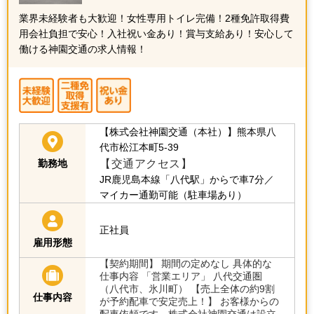
業界未経験者も大歓迎！女性専用トイレ完備！2種免許取得費
用会社負担で安心！入社祝い金あり！賞与支給あり！安心して
働ける神園交通の求人情報！
【株式会社神園交通（本社）】熊本県八
代市松江本町5-39
【交通アクセス】
勤務地
JR鹿児島本線「八代駅」からで車7分／
マイカー通勤可能（駐車場あり）
正社員
雇用形態
【契約期間】 期間の定めなし 具体的な
仕事内容 「営業エリア」 八代交通圏
（八代市、氷川町） 【売上全体の約9割
仕事内容
が予約配車で安定売上！】 お客様からの
配車依頼です。株式会社神園交通は設立