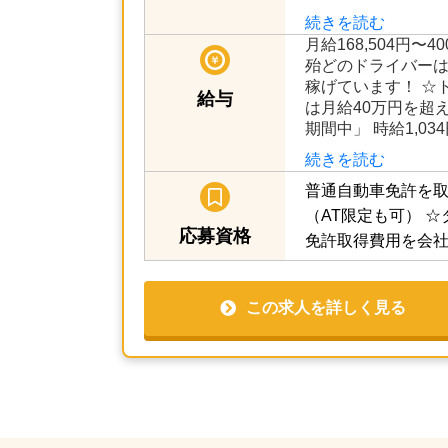
続きを読む
月給168,504円〜4
殆どのドライバーは
稼げています！ ☆
給与
は月給40万円を超
期間中」 時給1,03
続きを読む
普通自動車免許を取
（AT限定も可）
☆
応募資格
免許取得費用を会
この求人を詳しく見る