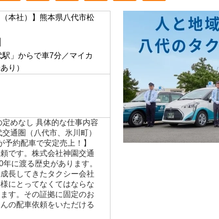
通（本社）】熊本県八代市松
】
代駅」からで車7分／マイカ
場あり）
の定めなし 具体的な仕事内容
代交通圏（八代市、氷川町）
が予約配車で安定売上！】
依頼です。株式会社神園交通
70年に渡る歴史があります。
に成長してきたタクシー会社
客様にとってなくてはならな
ります。その証拠に固定のお
さんの配車依頼をいただける