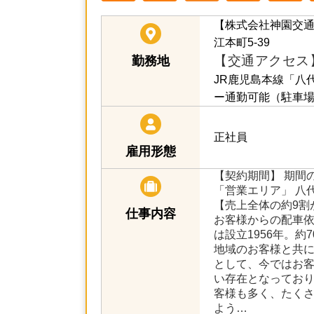
【株式会社神園交
江本町5-39
【交通アクセス
勤務地
JR鹿児島本線「八
ー通勤可能（駐車
正社員
雇用形態
【契約期間】 期間
「営業エリア」 八
【売上全体の約9割
仕事内容
お客様からの配車
は設立1956年。約
地域のお客様と共
として、今ではお
い存在となってお
客様も多く、たく
よう…